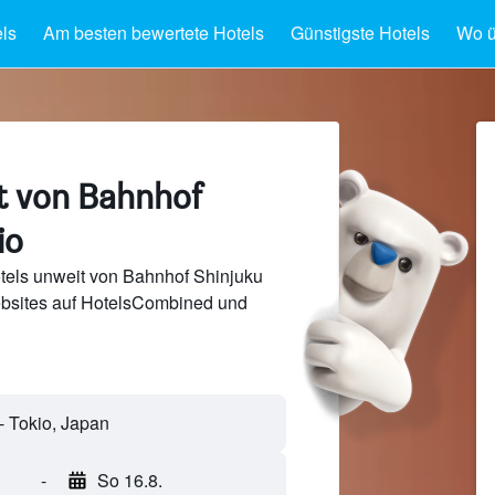
ls
Am besten bewertete Hotels
Günstigste Hotels
Wo ü
t von Bahnhof
io
tels unweit von Bahnhof Shinjuku
bsites auf HotelsCombined und
-
So 16.8.