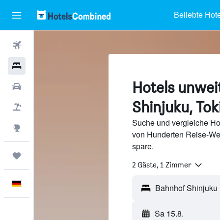
Beliebte Hote
Flüge
Hotels
Hotels unwei
Mietwagen
Shinjuku, Tok
Pauschalreisen
Suche und vergleiche Ho
Explore
von Hunderten Reise-We
spare.
Trips
2 Gäste, 1 Zimmer
Deutsch
Sa 15.8.