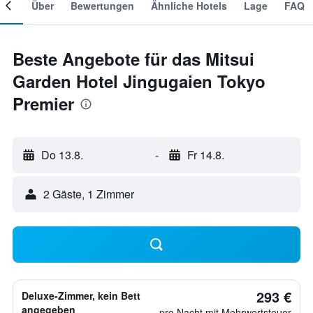
mer
Über
Bewertungen
Ähnliche Hotels
Lage
FAQ
Beste Angebote für das Mitsui
Garden Hotel Jingugaien Tokyo
Premier
Do 13.8.
-
Fr 14.8.
2 Gäste, 1 Zimmer
293 €
Deluxe-Zimmer, kein Bett
angegeben
pro Nacht mit Mehrwertsteuer