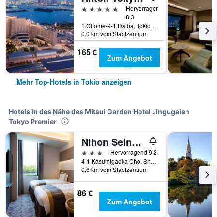
5 Sterne
Hervorragend
8,3
1 Chome-9-1 Daiba, Tokio, Japan
0,0 km vom Stadtzentrum
165 €
Zum Angebot
Mehr Top-Hotels in Tokio anzeigen
Hotels in des Nähe des Mitsui Garden Hotel Jingugaien
Tokyo Premier
Nihon Seinenkan Hotel
3 Sterne
Hervorragend 9,2
4-1 Kasumigaoka Cho, Shinjuku-ku, Tokio, Japan
0,6 km vom Stadtzentrum
86 €
Zum Angebot