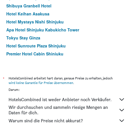
Shibuya Granbell Hotel
Hotel Keihan Asakusa
Hotel Mystays Nishi Shinjuku
Apa Hotel Shinjuku Kabukicho Tower
Tokyu Stay Ginza
Hotel Sunroute Plaza Shinjuku
Premier Hotel Cabin Shinjuku
Tokyu Stay Tsukiji (Tokyo Ginza Area)
Apa Hotel Asakusa Ekimae
The Square Hotel Ginza
*
HotelsCombined arbeitet hart daran, genaue Preise zu erhalten, jedoch
wird keine Garantie für Preise übernommen
.
Jr West Group Via Inn Higashiginza
Darum:
Hotel Rose Garden Shinjuku
HotelsCombined ist weder Anbieter noch Verkäufer.
Akasaka Granbell Hotel
Wir durchsuchen und sammeln riesige Mengen an
Sotetsu Fresa Inn Nihombashi-Ningyocho
Daten für dich.
Hotel Siena
Warum sind die Preise nicht akkurat?
Remm Roppongi