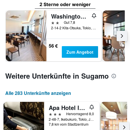
2 Sterne oder weniger
Washington R&B Hotel Otsuka Eki Kitaguchi
2 Sterne
Gut 7,8
2-14-2 Kita-Otsuka, Tokio, Japan
56 €
Zum Angebot
Weitere Unterkünfte in Sugamo
Alle 283 Unterkünfte anzeigen
Apa Hotel Ikebukuro Eki Kitaguchi
3 Sterne
Hervorragend 8,0
2-48-7, Ikebukuro, Tokio, Japan
7,8 km vom Stadtzentrum