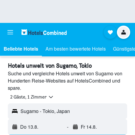
Beliebte Hotels
Am besten bewertete Hotels
Günstigst
Hotels unweit von Sugamo, Tokio
Suche und vergleiche Hotels unweit von Sugamo von
Hunderten Reise-Websites auf HotelsCombined und
spare.
2 Gäste, 1 Zimmer
Sugamo - Tokio, Japan
Do 13.8.
-
Fr 14.8.