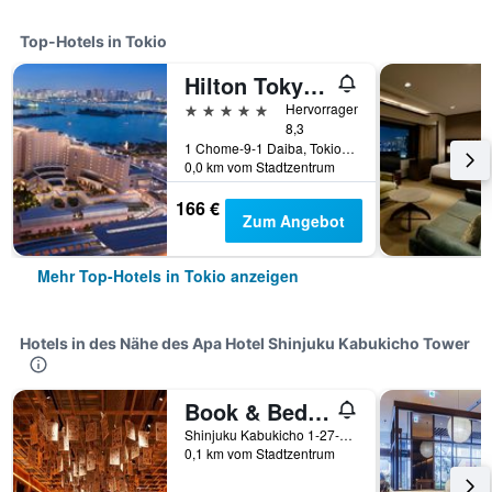
Top-Hotels in Tokio
Hilton Tokyo Odaiba
5 Sterne
Hervorragend
8,3
1 Chome-9-1 Daiba, Tokio, Japan
0,0 km vom Stadtzentrum
166 €
Zum Angebot
Mehr Top-Hotels in Tokio anzeigen
Hotels in des Nähe des Apa Hotel Shinjuku Kabukicho Tower
Book & Bed Tokyo Shinjuku - Hostel
Shinjuku Kabukicho 1-27-5 Kabukicho Apm Building 8F, Tokio, Japan
0,1 km vom Stadtzentrum