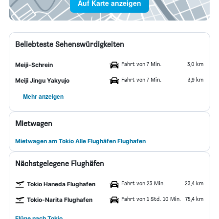
Auf Karte anzeigen
Beliebteste Sehenswürdigkeiten
Fahrt von 7 Min.
3,0 km
Meiji-Schrein
Fahrt von 7 Min.
3,9 km
Meiji Jingu Yakyujo
Mehr anzeigen
Mietwagen
Mietwagen am Tokio Alle Flughäfen Flughafen
Nächstgelegene Flughäfen
Fahrt von 23 Min.
23,4 km
Tokio Haneda Flughafen
Fahrt von 1 Std. 10 Min.
75,4 km
Tokio-Narita Flughafen
Flüge nach Tokio