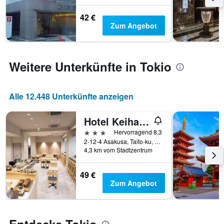
Das
Diagramm
42 €
hat
Zum Angebot
1
Y-
Achse,
die
Weitere Unterkünfte in Tokio
den
durchschnittlichen
Zimmerpreis
anzeigt
Alle 12.448 Unterkünfte anzeigen
Hotel Keihan Asakusa
3 Sterne
Hervorragend 8,3
2-12-4 Asakusa, Taito-ku, Tokio, Japan
4,3 km vom Stadtzentrum
49 €
Zum Angebot