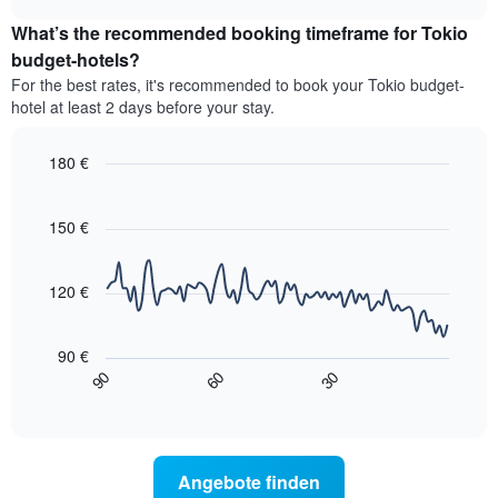
Zimmerpreis
chart
Sternen
What’s the recommended booking timeframe for Tokio
für
anzeigt
dieses
budget-hotels?
Das
Wochenende
Diagramm
For the best rates, it's recommended to book your Tokio budget-
in
hat
hotel at least 2 days before your stay.
den
1
letzten
Y-
3
180 €
Achse,
Tagen,
die
Line
Chart
aggregiert
graphic.
chart
den
nach
with
150 €
durchschnittlichen
90
Sternebewertung.
Zimmerpreis
data
Das
für
points.
Diagramm
120 €
heute
hat
Nacht
Das
1
in
folgende
X-
90 €
den
Diagramm
Achse,
90
60
30
letzten
zeigt,
End
die
3
of
wie
die
interactive
Tagen
sich
chart
Hotelkategorien
anzeigt.
der
nach
Preis
Sternen
Angebote finden
für
anzeigt