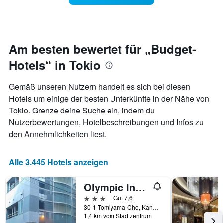
ein
Das
Zimmer
Diagramm
ändert,
hat
je
1
näher
Am besten bewertet für „Budget-
Y-
das
Achse,
Hotels“ in Tokio
Aufenthaltsdatum
die
rückt.
den
Das
durchschnittlichen
Gemäß unseren Nutzern handelt es sich bei diesen
Diagramm
Zimmerpreis
Hotels um einige der besten Unterkünfte in der Nähe von
hat
an
Tokio. Grenze deine Suche ein, indem du
1
diesem
X-
Nutzerbewertungen, Hotelbeschreibungen und Infos zu
Wochenende
Achse,
anzeigt,
den Annehmlichkeiten liest.
die
der
die
in
Anzahl
den
Alle 3.445 Hotels anzeigen
der
letzten
Tage
3
Olympic Inn Kanda
vor
Tagen
dem
3 Sterne
Gut 7,6
gefunden
Aufenthalt
30-1 Tomiyama-Cho, Kanda Chiyoda-Ku, Tokio, Japan
wurde.
anzeigt
1,4 km vom Stadtzentrum