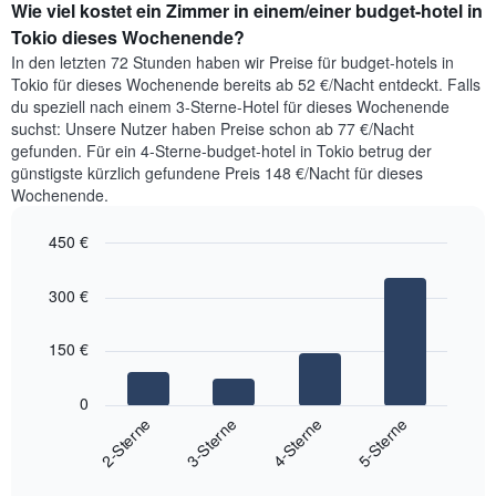
Wie viel kostet ein Zimmer in einem/einer budget-hotel in
der
Achse,
für
Tokio dieses Wochenende?
die
heute
In den letzten 72 Stunden haben wir Preise für budget-hotels in
die
Nacht
beliebtesten
Tokio für dieses Wochenende bereits ab 52 €/Nacht entdeckt. Falls
in
Stadtviertel
du speziell nach einem 3-Sterne-Hotel für dieses Wochenende
den
anzeigt.
suchst: Unsere Nutzer haben Preise schon ab 77 €/Nacht
letzten
gefunden. Für ein 4-Sterne-budget-hotel in Tokio betrug der
3
günstigste kürzlich gefundene Preis 148 €/Nacht für dieses
Tagen
Wochenende.
gefunden
wurde,
450 €
aggregiert
nach
Bar
Chart
Sternebewertung.
graphic.
chart
300 €
with
Das
4
Diagramm
bars.
hat
150 €
1
Das
X-
folgende
0
Achse,
Diagramm
2-Sterne
3-Sterne
4-Sterne
5-Sterne
die
zeigt
die
End
den
Hotelkategorien
of
durchschnittlichen
interactive
nach