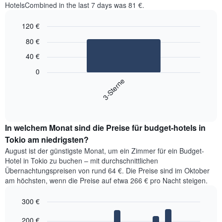
HotelsCombined in the last 7 days was 81 €.
120 €
Bar
Chart
80 €
graphic.
chart
with
40 €
1
bar.
0
3-Sterne
Das
folgende
End
of
Diagramm
interactive
zeigt
chart
den
In welchem Monat sind die Preise für budget-hotels in
durchschnittlichen
Tokio am niedrigsten?
Preis
August ist der günstigste Monat, um ein Zimmer für ein Budget-
für
Hotel in Tokio zu buchen – mit durchschnittlichen
ein
Übernachtungspreisen von rund 64 €. Die Preise sind im Oktober
Doppelzimmer
am höchsten, wenn die Preise auf etwa 266 € pro Nacht steigen.
der
letzten
300 €
3
Tage,
Bar
Chart
200 €
aggregiert
graphic.
chart