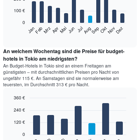
with
nach
12
100 €
Sternebewertung.
bars.
Das
0
Diagramm
Das
Jan
Feb
Mrz
Apr
Mai
Jun
Jul
Aug
Sep
Okt
Nov
Dez
hat
folgende
End
1
of
Diagramm
X-
interactive
zeigt
chart
Achse,
den
An welchem Wochentag sind die Preise für budget-
die
durchschnittlichen
hotels in Tokio am niedrigsten?
die
Zimmerpreis
Hotelkategorien
An Budget-Hotels in Tokio sind an einem Freitagen am
im
nach
günstigsten – mit durchschnittlichen Preisen pro Nacht von
jeweiligen
Sternen
ungefähr 115 €. An Samstagen sind sie normalerweise am
Monat
anzeigt.
teuersten, im Durchschnitt 313 € pro Nacht.
an.
Das
Das
Diagramm
360 €
Diagramm
hat
hat
Bar
Chart
1
1
graphic.
240 €
chart
Y-
with
X-
Achse,
7
Achse,
120 €
die
bars.
die
den
die
0
Durchschnittspreis
Das
Monate