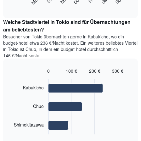
Mi
Do
Fr
Sa
So
Mo
Di
eines
folgende
End
anzeigt.
Doppelzimmers
of
Diagramm
Das
interactive
in
zeigt
chart
Diagramm
den
den
Welche Stadtviertel in Tokio sind für Übernachtungen
hat
letzten
durchschnittlichen
am beliebtesten?
1
3
Preis
Y-
Besucher von Tokio übernachten gerne in Kabukicho, wo ein
Tagen
eines
Achse,
budget-hotel etwa 236 €/Nacht kostet. Ein weiteres beliebtes Viertel
anzeigt.
Zimmers
die
in Tokio ist Chūō, in dem ein budget-hotel durchschnittlich
für
den
146 €/Nacht kostet.
den
durchschnittlichen
jeweiligen
Zimmerpreis
Wochentag.
0
100 €
200 €
300 €
anzeigt.
Das
Bar
Chart
Diagramm
graphic.
chart
with
hat
Kabukicho
3
1
bars.
X-
Achse,
Chūō
Das
die
folgende
die
Diagramm
Wochentage
Shimokitazawa
zeigt
anzeigt.
End
den
Das
of
durchschnittlichen
interactive
Diagramm