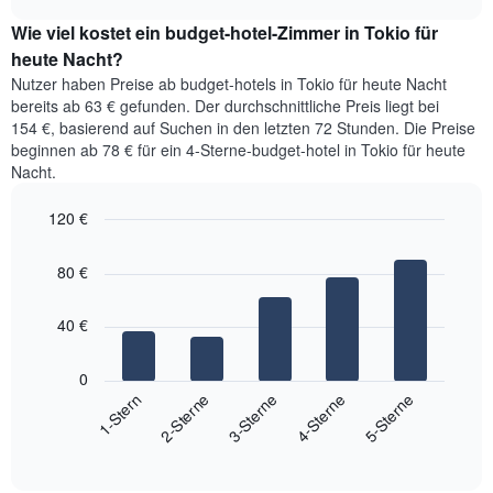
Preis
chart
hat
Wie viel kostet ein budget-hotel-Zimmer in Tokio für
für
1
ein
heute Nacht?
Y-
Zimmer
Achse,
Nutzer haben Preise ab budget-hotels in Tokio für heute Nacht
in
die
bereits ab 63 € gefunden. Der durchschnittliche Preis liegt bei
den
den
154 €, basierend auf Suchen in den letzten 72 Stunden. Die Preise
beliebtesten
durchschnittlichen
beginnen ab 78 € für ein 4-Sterne-budget-hotel in Tokio für heute
Stadtvierteln.
Zimmerpreis
Nacht.
Das
anzeigt.
Diagramm
120 €
hat
1
Bar
Chart
graphic.
chart
X-
80 €
with
Achse,
5
die
bars.
40 €
den
durchschnittlichen
Das
Zimmerpreis
folgende
0
anzeigt.
Diagramm
3-Sterne
4-Sterne
5-Sterne
1-Stern
2-Sterne
Das
zeigt
Diagramm
End
den
hat
of
durchschnittlichen
interactive
1
Zimmerpreis,
chart
Y-