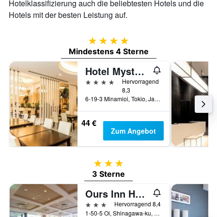
Hotelklassifizierung auch die beliebtesten Hotels und die
Hotels mit der besten Leistung auf.
4 Sterne
Mindestens 4 Sterne
Hotel Mystays Premier Omori
4 Sterne
Hervorragend
8,3
6-19-3 Minamioi, Tokio, Japan
44 €
Zum Angebot
3 Sterne
3 Sterne
Ours Inn Hankyu
3 Sterne
Hervorragend 8,4
1-50-5 Oi, Shinagawa-ku, Tokio, Japan