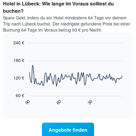
nach
Hotel in Lübeck: Wie lange im Voraus solltest du
für
Sternen
dieses
buchen?
anzeigt
Wochenende
Das
Spare Geld, indem du ein Hotel mindestens 64 Tage vor deinem
in
Diagramm
Trip nach Lübeck buchst. Der niedrigste gefundene Preis bei einer
den
hat
Buchung 64 Tage im Voraus betrug 93 € pro Nacht.
letzten
1
3
Y-
240 €
Tagen,
Achse,
aggregiert
Line
Chart
die
graphic.
chart
nach
den
with
180 €
Sternebewertung.
durchschnittlichen
90
Das
data
Zimmerpreis
Diagramm
points.
für
120 €
hat
heute
1
Das
Nacht
X-
folgende
in
60 €
Achse,
Diagramm
den
90
60
30
die
zeigt,
End
letzten
die
of
wie
3
interactive
Hotelkategorien
sich
Tagen
chart
nach
der
anzeigt.
Sternen
Preis
Angebote finden
anzeigt
für