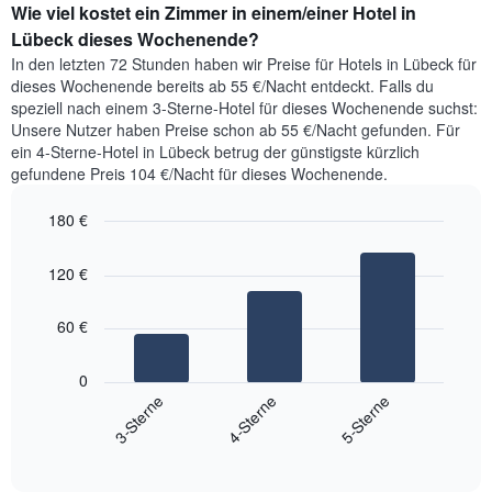
Wie viel kostet ein Zimmer in einem/einer Hotel in
der
1
für
Lübeck dieses Wochenende?
Y-
heute
Achse,
In den letzten 72 Stunden haben wir Preise für Hotels in Lübeck für
Nacht
die
dieses Wochenende bereits ab 55 €/Nacht entdeckt. Falls du
in
den
speziell nach einem 3-Sterne-Hotel für dieses Wochenende suchst:
den
durchschnittlichen
Unsere Nutzer haben Preise schon ab 55 €/Nacht gefunden. Für
letzten
Zimmerpreis
ein 4-Sterne-Hotel in Lübeck betrug der günstigste kürzlich
3
anzeigt.
gefundene Preis 104 €/Nacht für dieses Wochenende.
Tagen
gefunden
180 €
wurde,
aggregiert
Bar
Chart
graphic.
nach
chart
120 €
with
Sternebewertung.
3
Das
bars.
Diagramm
60 €
hat
Das
1
folgende
0
X-
Diagramm
3-Sterne
4-Sterne
5-Sterne
Achse,
zeigt
die
End
den
die
of
durchschnittlichen
interactive
Hotelkategorien
Zimmerpreis
chart