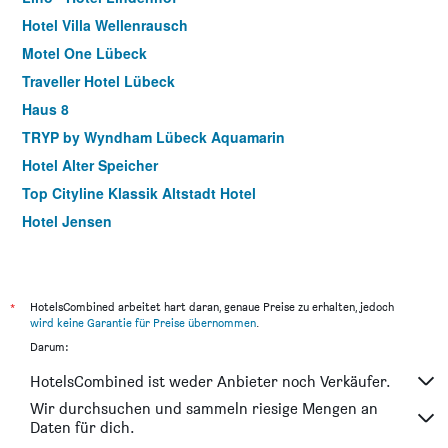
Hotel Villa Wellenrausch
Motel One Lübeck
Traveller Hotel Lübeck
Haus 8
TRYP by Wyndham Lübeck Aquamarin
Hotel Alter Speicher
Top Cityline Klassik Altstadt Hotel
Hotel Jensen
Lieblingsplatz Hotel Strandperle
Zur Linde
Hotel Ko15
*
HotelsCombined arbeitet hart daran, genaue Preise zu erhalten, jedoch
wird keine Garantie für Preise übernommen
.
Hotel Sonnenklause
Darum:
Hotel Leano
HotelsCombined ist weder Anbieter noch Verkäufer.
Bob W Lübeck Old Town
Wir durchsuchen und sammeln riesige Mengen an
Jugendherberge Lübeck Altstadt
Daten für dich.
Jugendherberge Lübeck Vor Dem Burgtor