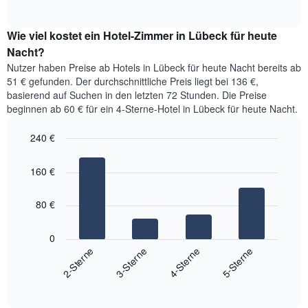
of
Diagramm
Das
interactive
zeigt
chart
Diagramm
den
Wie viel kostet ein Hotel-Zimmer in Lübeck für heute
hat
durchschnittlichen
Nacht?
1
Preis
Y-
Nutzer haben Preise ab Hotels in Lübeck für heute Nacht bereits ab
eines
Achse,
51 € gefunden. Der durchschnittliche Preis liegt bei 136 €,
Zimmers
die
basierend auf Suchen in den letzten 72 Stunden. Die Preise
für
den
beginnen ab 60 € für ein 4-Sterne-Hotel in Lübeck für heute Nacht.
den
durchschnittlichen
jeweiligen
Zimmerpreis
240 €
Wochentag.
anzeigt.
Das
Bar
Chart
Diagramm
graphic.
chart
160 €
with
hat
4
1
bars.
X-
80 €
Achse,
Das
die
folgende
0
die
Diagramm
2-Sterne
3-Sterne
4-Sterne
5-Sterne
Wochentage
zeigt
anzeigt.
End
den
Das
of
durchschnittlichen
interactive
Diagramm
Zimmerpreis,
chart
hat