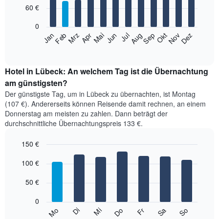
12
60 €
bars.
0
Das
Jan
Feb
Mrz
Apr
Mai
Jun
Jul
Aug
Sep
Okt
Nov
Dez
folgende
End
of
Diagramm
interactive
zeigt
chart
den
Hotel in Lübeck: An welchem Tag ist die Übernachtung
durchschnittlichen
am günstigsten?
Zimmerpreis
Der günstigste Tag, um in Lübeck zu übernachten, ist Montag
im
(107 €). Andererseits können Reisende damit rechnen, an einem
jeweiligen
Donnerstag am meisten zu zahlen. Dann beträgt der
Monat
durchschnittliche Übernachtungspreis 133 €.
an.
Das
150 €
Diagramm
hat
Bar
Chart
1
graphic.
100 €
chart
with
X-
7
Achse,
50 €
bars.
die
die
0
Das
Monate
Mi
Do
Fr
Sa
So
Mo
Di
folgende
End
anzeigt.