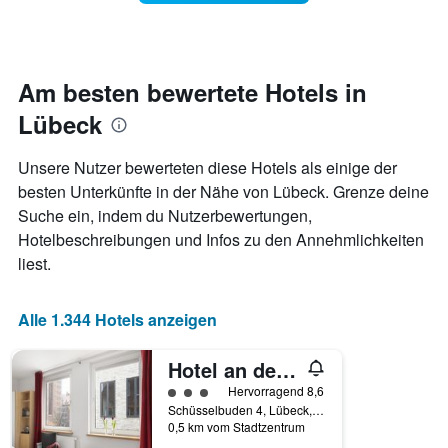
Das
ein
Diagramm
Zimmer
hat
ändert,
1
je
Y-
näher
Am besten bewertete Hotels in
Achse,
das
die
Lübeck
Aufenthaltsdatum
den
rückt.
durchschnittlichen
Das
Unsere Nutzer bewerteten diese Hotels als einige der
Zimmerpreis
Diagramm
besten Unterkünfte in der Nähe von Lübeck. Grenze deine
an
hat
diesem
Suche ein, indem du Nutzerbewertungen,
1
Wochenende
X-
Hotelbeschreibungen und Infos zu den Annehmlichkeiten
anzeigt,
Achse,
liest.
der
die
in
die
den
Anzahl
Alle 1.344 Hotels anzeigen
letzten
der
3
Tage
Tagen
Hotel an der Marienkirche
vor
gefunden
dem
Bewertungskategorie 3
Hervorragend 8,6
wurde.
Aufenthalt
Schüsselbuden 4, Lübeck, Schleswig-Holstein, Deutschland
anzeigt
0,5 km vom Stadtzentrum
Das