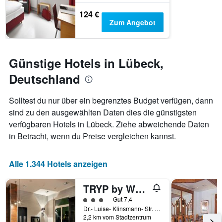
Diagramm
124 €
hat
Zum Angebot
1
Y-
Achse,
die
Günstige Hotels in Lübeck,
den
durchschnittlichen
Deutschland
Zimmerpreis
anzeigt
Solltest du nur über ein begrenztes Budget verfügen, dann
sind zu den ausgewählten Daten dies die günstigsten
verfügbaren Hotels in Lübeck. Ziehe abweichende Daten
in Betracht, wenn du Preise vergleichen kannst.
Alle 1.344 Hotels anzeigen
TRYP by Wyndham Lübeck Aquamarin
Bewertungskategorie 3
Gut 7,4
Dr.- Luise- Klinsmann- Str. 1-3, Lübeck, Schleswig-Holstein, Deutschland
2,2 km vom Stadtzentrum