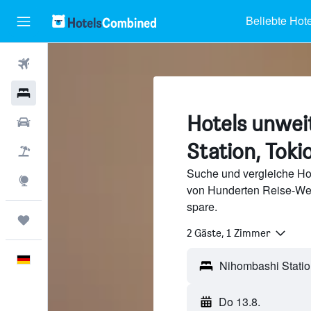
Beliebte Hote
Flüge
Hotels
Hotels unwei
Mietwagen
Station, Toki
Pauschalreisen
Suche und vergleiche Ho
Explore
von Hunderten Reise-We
spare.
Trips
2 Gäste, 1 Zimmer
Deutsch
Nihombashi Statio
Do 13.8.