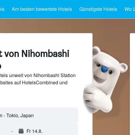
ls
Am besten bewertete Hotels
Günstigste Hotels
Wo ü
t von Nihombashi
o
tels unweit von Nihombashi Station
bsites auf HotelsCombined und
n - Tokio, Japan
-
Fr 14.8.