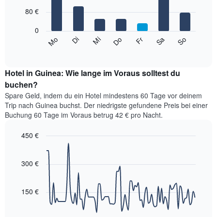
X-
7
Achse,
80 €
bars.
die
die
0
Das
Monate
Mi
Do
Fr
Sa
So
Mo
Di
folgende
End
anzeigt.
of
Diagramm
Das
interactive
zeigt
chart
Diagramm
den
Hotel in Guinea: Wie lange im Voraus solltest du
hat
durchschnittlichen
buchen?
1
Preis
Y-
Spare Geld, indem du ein Hotel mindestens 60 Tage vor deinem
eines
Achse,
Trip nach Guinea buchst. Der niedrigste gefundene Preis bei einer
Zimmers
die
Buchung 60 Tage im Voraus betrug 42 € pro Nacht.
für
den
den
durchschnittlichen
450 €
jeweiligen
Zimmerpreis
Wochentag.
Line
Chart
anzeigt.
graphic.
Das
chart
with
300 €
Diagramm
90
hat
data
1
points.
X-
150 €
Achse,
Das
die
folgende