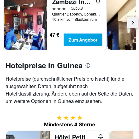
Zambezi Inn Hotel
Anzahl
der
3 Sterne
Gut 6,8
Tage
Quartier Dabondy, Conakry, 4557, GN, Conakry, Guinea
vor
10,8 km vom Stadtzentrum
dem
Aufenthalt
47 €
anzeigt
Zum Angebot
Das
Diagramm
hat
1
Hotelpreise in Guinea
Y-
Achse,
die
Hotelpreise (durchschnittlicher Preis pro Nacht) für die
den
ausgewählten Daten, aufgeführt nach
durchschnittlichen
Hotelklassifizierung. Ändere oben auf der Seite die Daten,
Zimmerpreis
anzeigt
um weitere Optionen in Guinea einzusehen.
4 Sterne
Mindestens 4 Sterne
Hôtel Petit Bateau