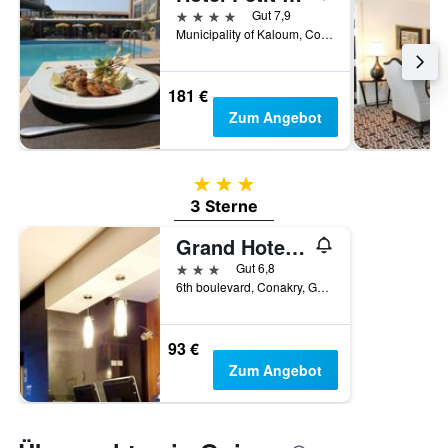
4 Sterne
Gut 7,9
Municipality of Kaloum, Conakry, Guinea
181 €
Zum Angebot
3 Sterne
3 Sterne
Grand Hotel Central Conakry
3 Sterne
Gut 6,8
6th boulevard, Conakry, Guinea
93 €
Zum Angebot