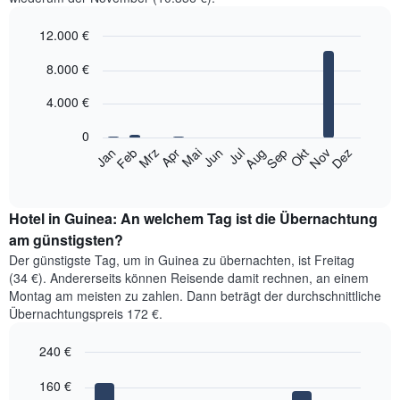
12.000 €
Bar
Chart
8.000 €
graphic.
chart
with
12
4.000 €
bars.
0
Das
Feb
Mai
Aug
Nov
Mrz
Jun
Sep
Dez
Jan
Apr
Jul
Okt
folgende
End
of
Diagramm
interactive
zeigt
chart
den
Hotel in Guinea: An welchem Tag ist die Übernachtung
durchschnittlichen
am günstigsten?
Zimmerpreis
Der günstigste Tag, um in Guinea zu übernachten, ist Freitag
im
(34 €). Andererseits können Reisende damit rechnen, an einem
jeweiligen
Montag am meisten zu zahlen. Dann beträgt der durchschnittliche
Monat
Übernachtungspreis 172 €.
an.
Das
240 €
Diagramm
hat
Bar
Chart
1
graphic.
160 €
chart
with