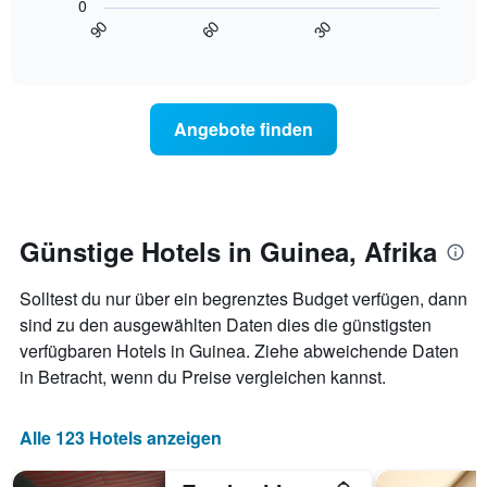
die
0
Diagramm
Wochentage
90
60
30
zeigt,
End
anzeigt.
of
wie
interactive
Das
sich
chart
Diagramm
der
hat
Preis
Angebote finden
1
für
Y-
ein
Achse,
Zimmer
die
ändert,
den
je
durchschnittlichen
näher
Günstige Hotels in Guinea, Afrika
Zimmerpreis
das
anzeigt.
Aufenthaltsdatum
Solltest du nur über ein begrenztes Budget verfügen, dann
rückt.
Das
sind zu den ausgewählten Daten dies die günstigsten
Diagramm
verfügbaren Hotels in Guinea. Ziehe abweichende Daten
hat
in Betracht, wenn du Preise vergleichen kannst.
1
X-
Achse,
Alle 123 Hotels anzeigen
die
die