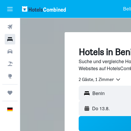
Bel
Flüge
Hotels
Hotels in Ben
Mietwagen
Suche und vergleiche Ho
Pauschalreisen
Websites auf HotelsComb
Explore
2 Gäste, 1 Zimmer
Trips
Do 13.8.
Deutsch