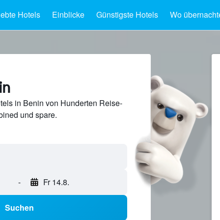
iebte Hotels
Einblicke
Günstigste Hotels
Wo übernacht
in
tels in Benin von Hunderten Reise-
ined und spare.
-
Fr 14.8.
Suchen