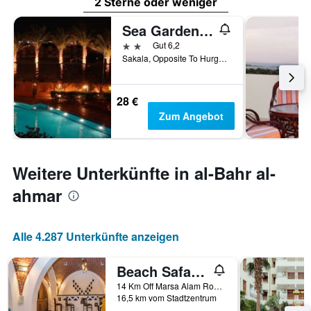
2 Sterne oder weniger
Sea Garden Hotel
2 Sterne
Gut 6,2
Sakala, Opposite To Hurghada Marina, Hurghada, Ägypten
28 €
Zum Angebot
Weitere Unterkünfte in al-Bahr al-
ahmar
Alle 4.287 Unterkünfte anzeigen
Beach Safari Nubian Resort
14 Km Off Marsa Alam Road, Marsa Alam, Ägypten
16,5 km vom Stadtzentrum