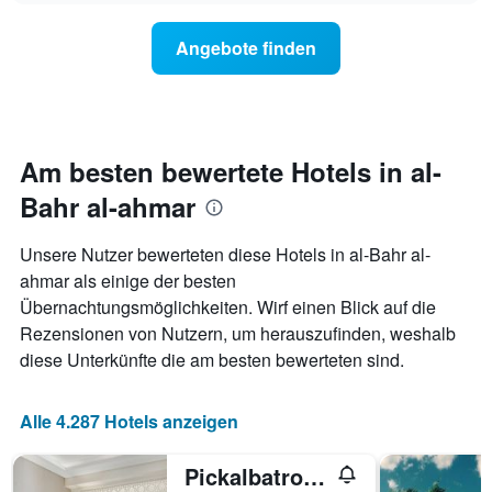
nach
der
Sternen
Preis
Angebote finden
anzeigt
für
Das
ein
Diagramm
Zimmer
hat
ändert,
1
je
Y-
näher
Am besten bewertete Hotels in al-
Achse,
das
die
Bahr al-ahmar
Aufenthaltsdatum
den
rückt.
durchschnittlichen
Das
Unsere Nutzer bewerteten diese Hotels in al-Bahr al-
Zimmerpreis
Diagramm
ahmar als einige der besten
an
hat
diesem
Übernachtungsmöglichkeiten. Wirf einen Blick auf die
1
Wochenende
X-
Rezensionen von Nutzern, um herauszufinden, weshalb
anzeigt,
Achse,
diese Unterkünfte die am besten bewerteten sind.
der
die
in
die
den
Anzahl
Alle 4.287 Hotels anzeigen
letzten
der
3
Tage
Tagen
Pickalbatros Aqua Blu Resort - Hurghada
vor
gefunden