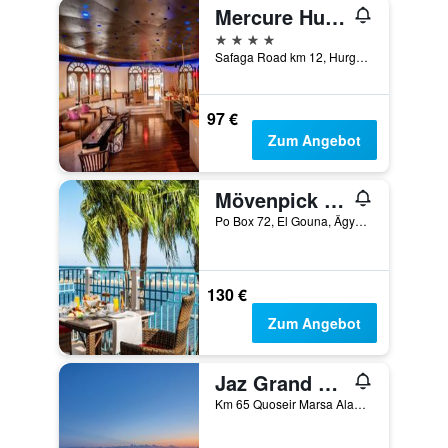
Mercure Hurghada Hotel
4 Sterne
Safaga Road km 12, Hurghada, Ägypten
97 €
Zum Angebot
Mövenpick Resort & Spa El Gouna
Po Box 72, El Gouna, Ägypten
130 €
Zum Angebot
Jaz Grand Marsa
Km 65 Quoseir Marsa Alam Road, Port el Ghalib, Ägypten