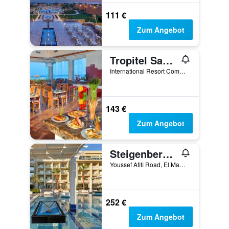
111 €
Zum Angebot
Tropitel Sahl Hasheesh Resort
International Resort Community, Hurghada, Ägypten
143 €
Zum Angebot
Steigenberger Pure Lifestyle (Adults Only)
Youssef Afifi Road, El Mamsha El Seyahi, Hurghada, Ägypten
252 €
Zum Angebot