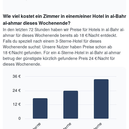
Diagramm
of
durchschnittlichen
hat
interactive
Zimmerpreis,
chart
1
Wie viel kostet ein Zimmer in einem/einer Hotel in al-Bahr
der
Y-
für
al-ahmar dieses Wochenende?
Achse,
heute
die
In den letzten 72 Stunden haben wir Preise für Hotels in al-Bahr al-
Nacht
den
ahmar für dieses Wochenende bereits ab 18 €/Nacht entdeckt.
in
durchschnittlichen
Falls du speziell nach einem 3-Sterne-Hotel für dieses
den
Zimmerpreis
Wochenende suchst: Unsere Nutzer haben Preise schon ab
letzten
anzeigt.
18 €/Nacht gefunden. Für ein 4-Sterne-Hotel in al-Bahr al-ahmar
3
betrug der günstigste kürzlich gefundene Preis 24 €/Nacht für
Tagen
dieses Wochenende.
gefunden
wurde,
36 €
aggregiert
nach
Bar
Chart
Sternebewertung.
graphic.
chart
24 €
with
Das
3
Diagramm
bars.
hat
12 €
1
Das
X-
folgende
0
Achse,
Diagramm
4-Sterne
3-Sterne
5-Sterne
die
zeigt