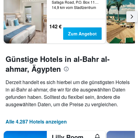
dem
Safaga Road, P.O. Box 110, Hurghada, Ägypten
wurde.
Aufenthalt
14,9 km vom Stadtzentrum
anzeigt
Das
Diagramm
142 €
hat
Zum Angebot
1
Y-
Achse,
die
Günstige Hotels in al-Bahr al-
den
durchschnittlichen
ahmar, Ägypten
Zimmerpreis
anzeigt
Derzeit handelt es sich hierbei um die günstigsten Hotels
in al-Bahr al-ahmar, die wir für die ausgewählten Daten
gefunden haben. Solltest du flexibel sein, ändere die
ausgewählten Daten, um die Preise zu vergleichen.
Alle 4.287 Hotels anzeigen
Lilly Rooms And Studio