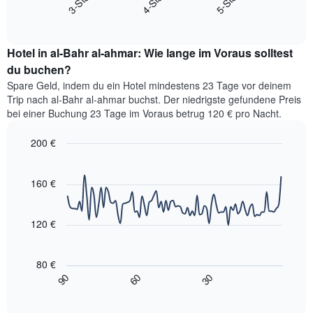
die
End
den
Hotelkategorien
of
durchschnittlichen
interactive
nach
Zimmerpreis
chart
Sternen
Hotel in al-Bahr al-ahmar: Wie lange im Voraus solltest
für
anzeigt
dieses
du buchen?
Das
Wochenende
Diagramm
Spare Geld, indem du ein Hotel mindestens 23 Tage vor deinem
in
hat
Trip nach al-Bahr al-ahmar buchst. Der niedrigste gefundene Preis
den
1
bei einer Buchung 23 Tage im Voraus betrug 120 € pro Nacht.
letzten
Y-
3
Achse,
200 €
Tagen,
die
aggregiert
Line
Chart
den
graphic.
chart
nach
durchschnittlichen
with
160 €
Sternebewertung.
Zimmerpreis
90
Das
für
data
Diagramm
points.
heute
120 €
hat
Nacht
1
Das
in
X-
folgende
den
80 €
Achse,
Diagramm
letzten
90
60
30
die
zeigt,
3
End
die
of
wie
Tagen
interactive
Hotelkategorien
sich
anzeigt.
chart