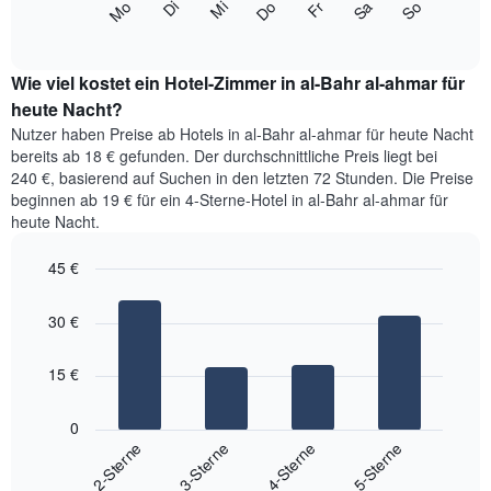
Monate
Mi
Do
Fr
Sa
So
Mo
Di
folgende
End
anzeigt.
of
Diagramm
Das
interactive
zeigt
chart
Diagramm
den
Wie viel kostet ein Hotel-Zimmer in al-Bahr al-ahmar für
hat
durchschnittlichen
heute Nacht?
1
Preis
Y-
Nutzer haben Preise ab Hotels in al-Bahr al-ahmar für heute Nacht
eines
Achse,
bereits ab 18 € gefunden. Der durchschnittliche Preis liegt bei
Zimmers
die
240 €, basierend auf Suchen in den letzten 72 Stunden. Die Preise
für
den
beginnen ab 19 € für ein 4-Sterne-Hotel in al-Bahr al-ahmar für
den
durchschnittlichen
heute Nacht.
jeweiligen
Zimmerpreis
Wochentag.
anzeigt.
Das
45 €
Diagramm
Bar
Chart
hat
graphic.
chart
30 €
with
1
4
X-
bars.
Achse,
15 €
die
Das
die
folgende
0
Wochentage
Diagramm
2-Sterne
3-Sterne
4-Sterne
5-Sterne
anzeigt.
zeigt
Das
End
den