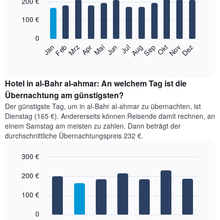
200 €
graphic.
chart
with
12
100 €
bars.
0
Das
Jan
Feb
Mrz
Apr
Mai
Jun
Jul
Aug
Sep
Okt
Nov
Dez
folgende
End
of
Diagramm
interactive
zeigt
chart
den
Hotel in al-Bahr al-ahmar: An welchem Tag ist die
durchschnittlichen
Übernachtung am günstigsten?
Zimmerpreis
Der günstigste Tag, um in al-Bahr al-ahmar zu übernachten, ist
im
Dienstag (165 €). Andererseits können Reisende damit rechnen, an
jeweiligen
einem Samstag am meisten zu zahlen. Dann beträgt der
Monat
durchschnittliche Übernachtungspreis 232 €.
an.
Das
300 €
Diagramm
hat
Bar
Chart
1
graphic.
200 €
chart
with
X-
7
Achse,
100 €
bars.
die
die
0
Das