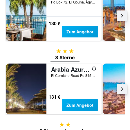
Po Box 72, El Gouna, Ägypten
130 €
Zum Angebot
3 Sterne
3 Sterne
Arabia Azur Resort
El Corniche Road Po 84511-Post Box 5, Hurghada, Ägypten
131 €
Zum Angebot
2 Sterne