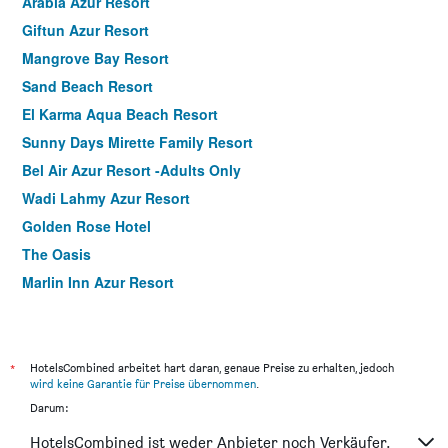
Arabia Azur Resort
Giftun Azur Resort
Mangrove Bay Resort
Sand Beach Resort
El Karma Aqua Beach Resort
Sunny Days Mirette Family Resort
Bel Air Azur Resort -Adults Only
Wadi Lahmy Azur Resort
Golden Rose Hotel
The Oasis
Marlin Inn Azur Resort
Sun & Sea Hotel and Aqua Park - Hurghada
Redcon Suites
Empire Hotel Aqua Park - Couples and Families
*
HotelsCombined arbeitet hart daran, genaue Preise zu erhalten, jedoch
wird keine Garantie für Preise übernommen
.
Empire Beach Aqua Park
Darum:
HotelsCombined ist weder Anbieter noch Verkäufer.