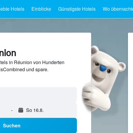
iebte Hotels
Einblicke
Günstigste Hotels
Wo übernacht
nion
tels in Réunion von Hunderten
lsCombined und spare.
-
So 16.8.
Suchen