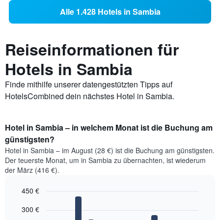
Alle 1.428 Hotels in Sambia
Reiseinformationen für
Hotels in Sambia
Finde mithilfe unserer datengestützten Tipps auf
HotelsCombined dein nächstes Hotel in Sambia.
Hotel in Sambia – in welchem Monat ist die Buchung am
günstigsten?
Hotel in Sambia – im August (28 €) ist die Buchung am günstigsten.
Der teuerste Monat, um in Sambia zu übernachten, ist wiederum
der März (416 €).
450 €
Bar
Chart
300 €
graphic.
chart
with