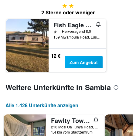
2 Sterne
2 Sterne oder weniger
Fish Eagle Backpackers
1 Stern
Hervorragend 8,0
159 Mwambula Road, Lusaka, Sambia
12 €
Zum Angebot
Weitere Unterkünfte in Sambia
Alle 1.428 Unterkünfte anzeigen
Fawlty Towers Guest House
216 Mosi Oa Tunya Road, Livingstone, Sambia
1,4 km vom Stadtzentrum