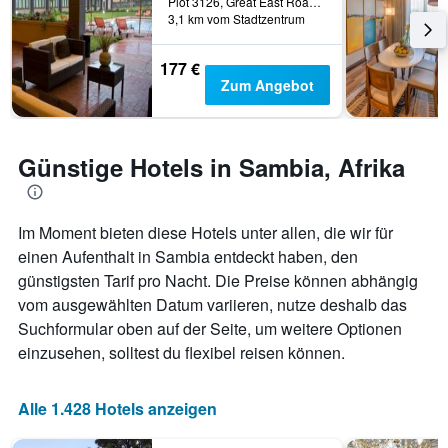
Plot 3126, Great East Road, Chipata, Sambia
anzeigt
3,1 km vom Stadtzentrum
Das
Diagramm
177 €
hat
Zum Angebot
1
Y-
Achse,
die
Günstige Hotels in Sambia, Afrika
den
durchschnittlichen
Zimmerpreis
anzeigt
Im Moment bieten diese Hotels unter allen, die wir für
einen Aufenthalt in Sambia entdeckt haben, den
günstigsten Tarif pro Nacht. Die Preise können abhängig
vom ausgewählten Datum variieren, nutze deshalb das
Suchformular oben auf der Seite, um weitere Optionen
einzusehen, solltest du flexibel reisen können.
Alle 1.428 Hotels anzeigen