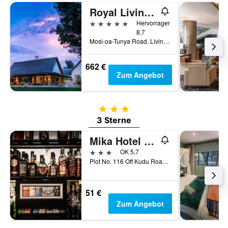
Royal Livingstone Victoria Falls Zambia Hotel by Anantara
5 Sterne
Hervorragend
8,7
Mosi-oa-Tunya Road, Livingstone, Sambia
662 €
Zum Angebot
3 Sterne
3 Sterne
Mika Hotel Kabulonga
3 Sterne
OK 5,7
Plot No. 116 Off Kudu Road, Kabulonga, Lusaka, Sambia
51 €
Zum Angebot