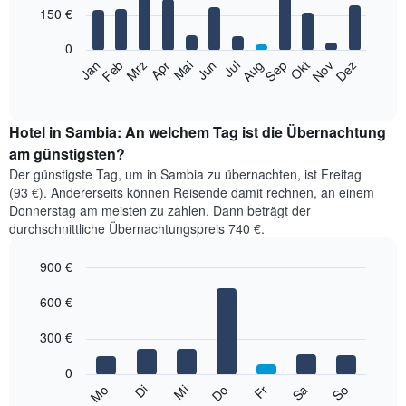
12
150 €
bars.
0
Das
Jan
Feb
Mrz
Apr
Mai
Jun
Jul
Aug
Sep
Okt
Nov
Dez
folgende
End
of
Diagramm
interactive
zeigt
chart
den
Hotel in Sambia: An welchem Tag ist die Übernachtung
durchschnittlichen
am günstigsten?
Zimmerpreis
Der günstigste Tag, um in Sambia zu übernachten, ist Freitag
im
(93 €). Andererseits können Reisende damit rechnen, an einem
jeweiligen
Donnerstag am meisten zu zahlen. Dann beträgt der
Monat
durchschnittliche Übernachtungspreis 740 €.
an.
Das
900 €
Diagramm
hat
Bar
Chart
1
graphic.
600 €
chart
with
X-
7
Achse,
300 €
bars.
die
die
0
Das
Monate
Mi
Do
Fr
Sa
So
Mo
Di
folgende
End
anzeigt.