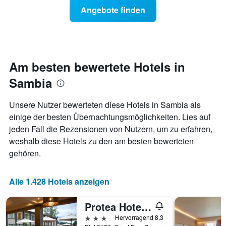
Preis
Angebote finden
1
für
Y-
ein
Achse,
Zimmer
die
ändert,
den
je
durchschnittlichen
näher
Am besten bewertete Hotels in
Zimmerpreis
das
anzeigt.
Sambia
Aufenthaltsdatum
rückt.
Das
Unsere Nutzer bewerteten diese Hotels in Sambia als
Diagramm
einige der besten Übernachtungsmöglichkeiten. Lies auf
hat
jeden Fall die Rezensionen von Nutzern, um zu erfahren,
1
X-
weshalb diese Hotels zu den am besten bewerteten
Achse,
gehören.
die
die
Anzahl
Alle 1.428 Hotels anzeigen
der
Tage
Protea Hotel by Marriott Chipata
vor
dem
3 Sterne
Hervorragend 8,3
Aufenthalt