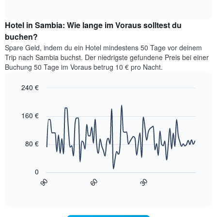
of
Diagramm
Das
interactive
zeigt
chart
Diagramm
den
Hotel in Sambia: Wie lange im Voraus solltest du
hat
durchschnittlichen
buchen?
1
Preis
Y-
Spare Geld, indem du ein Hotel mindestens 50 Tage vor deinem
eines
Achse,
Trip nach Sambia buchst. Der niedrigste gefundene Preis bei einer
Zimmers
die
Buchung 50 Tage im Voraus betrug 10 € pro Nacht.
für
den
den
durchschnittlichen
240 €
jeweiligen
Zimmerpreis
Wochentag.
Line
Chart
anzeigt.
graphic.
Das
chart
with
160 €
Diagramm
90
hat
data
1
points.
X-
80 €
Achse,
Das
die
folgende
die
0
Diagramm
Wochentage
90
60
30
zeigt,
End
anzeigt.
of
wie
interactive
Das
sich
chart
Diagramm
der
hat