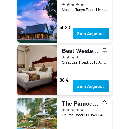
5 Sterne
Mosi-oa-Tunya Road, Livingstone, Sambia
662 €
Zum Angebot
Best Western Plus Paramount Hotel
4 Sterne
Great East Road, 8018 A, Lusaka, Sambia
88 €
Zum Angebot
The Pamodzi Hotel
5 Sterne
Church Road PO Box 35450, Lusaka, Sambia