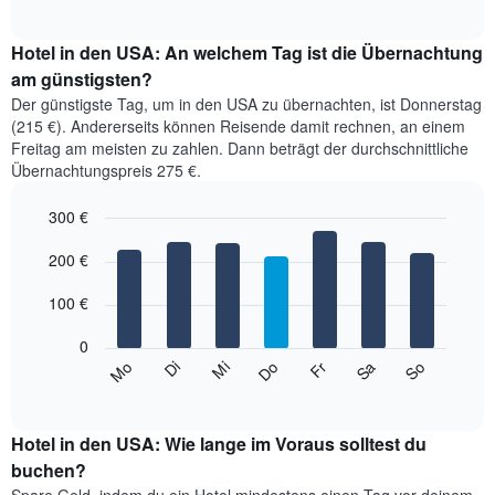
of
Diagramm
1
interactive
zeigt
chart
X-
den
Hotel in den USA: An welchem Tag ist die Übernachtung
Achse,
durchschnittlichen
am günstigsten?
die
Zimmerpreis
die
Der günstigste Tag, um in den USA zu übernachten, ist Donnerstag
im
Hotelkategorien
(215 €). Andererseits können Reisende damit rechnen, an einem
jeweiligen
nach
Freitag am meisten zu zahlen. Dann beträgt der durchschnittliche
Monat
Sternen
Übernachtungspreis 275 €.
an.
anzeigt.
Das
Das
300 €
Diagramm
Diagramm
hat
Bar
Chart
hat
1
graphic.
200 €
chart
1
with
X-
Y-
7
Achse,
100 €
Achse,
bars.
die
die
die
0
den
Das
Monate
Mi
Do
Fr
Sa
So
Mo
Di
Durchschnittspreis
folgende
End
anzeigt.
eines
of
Diagramm
Das
interactive
Doppelzimmers
zeigt
chart
Diagramm
in
den
Hotel in den USA: Wie lange im Voraus solltest du
hat
den
durchschnittlichen
buchen?
1
letzten
Preis
Y-