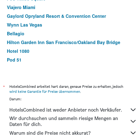
Viajero Miami
Gaylord Opryland Resort & Convention Center
Wynn Las Vegas
Bellagio
Hilton Garden Inn San Francisco/Oakland Bay Bridge
Hotel 1080
Pod 51
H Hotel Los Angeles, Curio Collection by Hilton
Hilton New York Times Square
Residence Inn by Marriott New York Manhattan/Times
*
HotelsCombined arbeitet hart daran, genaue Preise zu erhalten, jedoch
Square
wird keine Garantie für Preise übernommen
.
Darum:
DoubleTree by Hilton Newark Penn Station
THE NEW YORKER HOTEL BY LOTTE HOTELS
HotelsCombined ist weder Anbieter noch Verkäufer.
Comfort Inn By the Bay
Wir durchsuchen und sammeln riesige Mengen an
Daten für dich.
West Side Ymca
Warum sind die Preise nicht akkurat?
Embassy Suites by Hilton New York Manhattan Times