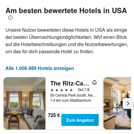
je
durchschnittlichen
näher
Am besten bewertete Hotels in USA
Zimmerpreis
das
anzeigt.
Aufenthaltsdatum
rückt.
Unsere Nutzer bewerteten diese Hotels in USA als einige
Das
Diagramm
der besten Übernachtungsmöglichkeiten. Wirf einen Blick
hat
auf die Hotelbeschreibungen und die Nutzerbewertungen,
1
um das für dich passende Hotel zu finden.
X-
Achse,
die
Alle 1.006.989 Hotels anzeigen
die
Anzahl
der
The Ritz-Carlton New York Central Park
Tage
5 Sterne
Gut 7,8
vor
50 Central Park South, New York, NY, USA
dem
1,4 km vom Stadtzentrum
Aufenthalt
anzeigt
725 €
Das
Zum Angebot
Diagramm
hat
1