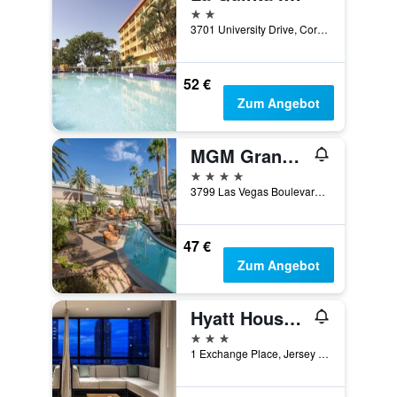
2 Sterne
3701 University Drive, Coral Springs, FL, USA
52 €
Zum Angebot
MGM Grand Hotel and Casino
4 Sterne
3799 Las Vegas Boulevard South, Las Vegas, NV, USA
47 €
Zum Angebot
Hyatt House Jersey City
3 Sterne
1 Exchange Place, Jersey City, NJ, USA