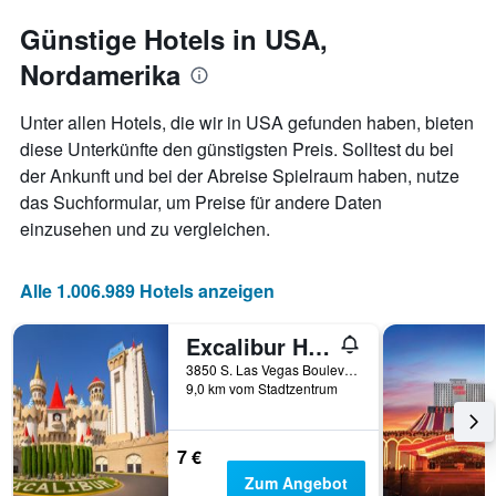
Y-
Günstige Hotels in USA,
Achse,
die
Nordamerika
den
durchschnittlichen
Zimmerpreis
Unter allen Hotels, die wir in USA gefunden haben, bieten
anzeigt
diese Unterkünfte den günstigsten Preis. Solltest du bei
der Ankunft und bei der Abreise Spielraum haben, nutze
das Suchformular, um Preise für andere Daten
einzusehen und zu vergleichen.
Alle 1.006.989 Hotels anzeigen
Excalibur Hotel & Casino
3850 S. Las Vegas Boulevard, Las Vegas, NV, USA
9,0 km vom Stadtzentrum
7 €
Zum Angebot