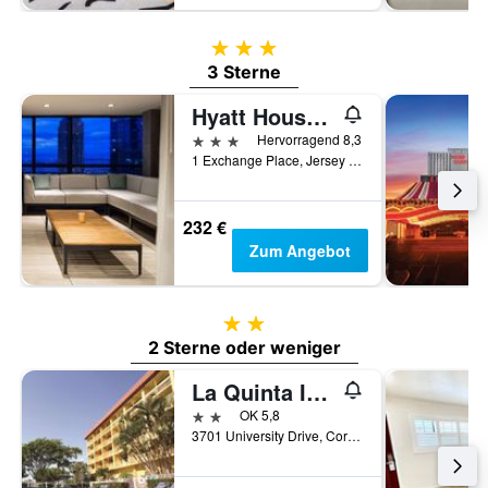
3 Sterne
3 Sterne
Hyatt House Jersey City
3 Sterne
Hervorragend 8,3
1 Exchange Place, Jersey City, NJ, USA
232 €
Zum Angebot
2 Sterne
2 Sterne oder weniger
La Quinta Inn & Suites by Wyndham Coral Springs Univ Dr
2 Sterne
OK 5,8
3701 University Drive, Coral Springs, FL, USA