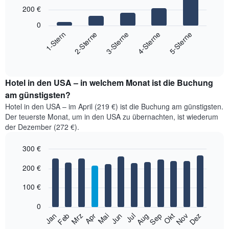
with
200 €
5
bars.
0
3-Sterne
4-Sterne
5-Sterne
1-Stern
2-Sterne
Das
folgende
End
of
Diagramm
interactive
zeigt
chart
den
Hotel in den USA – in welchem Monat ist die Buchung
durchschnittlichen
am günstigsten?
Preis
Hotel in den USA – im April (219 €) ist die Buchung am günstigsten.
für
Der teuerste Monat, um in den USA zu übernachten, ist wiederum
ein
der Dezember (272 €).
Doppelzimmer
der
300 €
letzten
3
Bar
Chart
200 €
graphic.
Tage,
chart
with
aggregiert
12
100 €
nach
bars.
Sternebewertung.
0
Das
Das
Jan
Feb
Mrz
Apr
Mai
Jun
Jul
Aug
Sep
Okt
Nov
Dez
Diagramm
folgende
End
hat