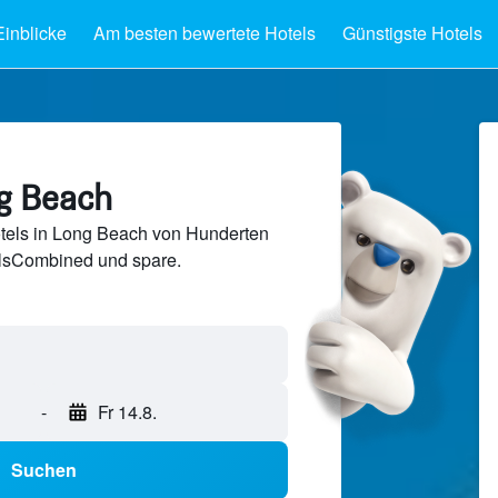
Einblicke
Am besten bewertete Hotels
Günstigste Hotels
ng Beach
tels in Long Beach von Hunderten
lsCombined und spare.
-
Fr 14.8.
Suchen