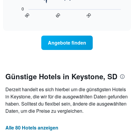
die
folgende
die
0
Diagramm
Wochentage
90
60
30
zeigt,
End
anzeigt.
of
wie
interactive
Das
sich
chart
Diagramm
der
hat
Preis
Angebote finden
1
für
Y-
ein
Achse,
Zimmer
die
ändert,
den
je
durchschnittlichen
näher
Günstige Hotels in Keystone, SD
Zimmerpreis
das
anzeigt.
Aufenthaltsdatum
Derzeit handelt es sich hierbei um die günstigsten Hotels
rückt.
Das
in Keystone, die wir für die ausgewählten Daten gefunden
Diagramm
haben. Solltest du flexibel sein, ändere die ausgewählten
hat
Daten, um die Preise zu vergleichen.
1
X-
Achse,
Alle 80 Hotels anzeigen
die