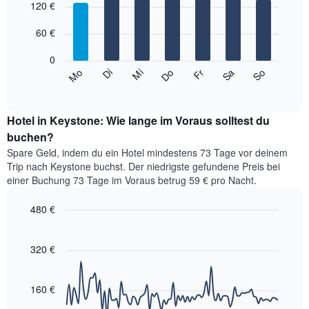
1
graphic.
120 €
chart
with
X-
7
Achse,
60 €
bars.
die
die
0
Das
Monate
Mi
Do
Fr
Sa
So
Mo
Di
folgende
End
anzeigt.
of
Diagramm
Das
interactive
zeigt
chart
Diagramm
den
Hotel in Keystone: Wie lange im Voraus solltest du
hat
durchschnittlichen
buchen?
1
Preis
Y-
Spare Geld, indem du ein Hotel mindestens 73 Tage vor deinem
eines
Achse,
Trip nach Keystone buchst. Der niedrigste gefundene Preis bei
Zimmers
die
einer Buchung 73 Tage im Voraus betrug 59 € pro Nacht.
für
den
den
durchschnittlichen
480 €
jeweiligen
Zimmerpreis
Wochentag.
Line
Chart
anzeigt.
graphic.
Das
chart
with
320 €
Diagramm
90
hat
data
1
points.
X-
160 €
Achse,
Das