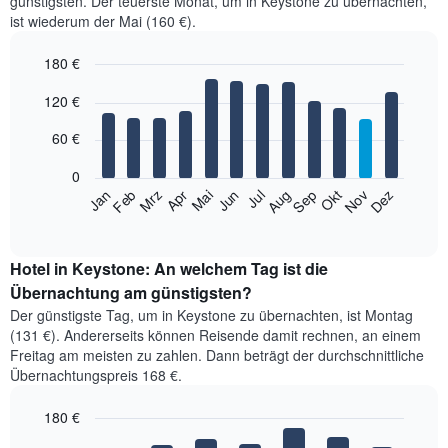
günstigsten. Der teuerste Monat, um in Keystone zu übernachten,
ist wiederum der Mai (160 €).
180 €
Bar
Chart
120 €
graphic.
chart
with
12
60 €
bars.
0
Das
Jan
Feb
Mrz
Apr
Mai
Jun
Jul
Aug
Sep
Okt
Nov
Dez
folgende
End
of
Diagramm
interactive
zeigt
chart
den
Hotel in Keystone: An welchem Tag ist die
durchschnittlichen
Übernachtung am günstigsten?
Zimmerpreis
Der günstigste Tag, um in Keystone zu übernachten, ist Montag
im
(131 €). Andererseits können Reisende damit rechnen, an einem
jeweiligen
Freitag am meisten zu zahlen. Dann beträgt der durchschnittliche
Monat
Übernachtungspreis 168 €.
an.
Das
180 €
Diagramm
hat
Bar
Chart