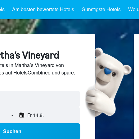
ls
Am besten bewertete Hotels
Günstigste Hotels
Wo ü
tha’s Vineyard
els in Martha’s Vineyard von
s auf HotelsCombined und spare.
-
Fr 14.8.
Suchen