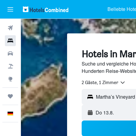
Beliebte Hote
Flüge
Hotels
Hotels in Mar
Mietwagen
Suche und vergleiche Hot
Pauschalreisen
Hunderten Reise-Website
Explore
2 Gäste, 1 Zimmer
Trips
Do 13.8.
Deutsch