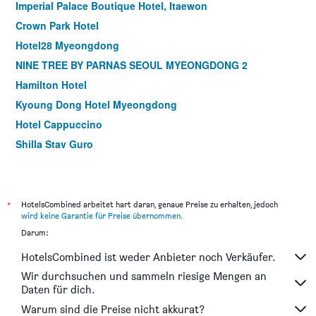
Imperial Palace Boutique Hotel, Itaewon
Crown Park Hotel
Hotel28 Myeongdong
NINE TREE BY PARNAS SEOUL MYEONGDONG 2
Hamilton Hotel
Kyoung Dong Hotel Myeongdong
Hotel Cappuccino
Shilla Stay Guro
Gloryinn
Hotel Crescendo Seoul
Dormy Inn Express Seoul Insadong
*
HotelsCombined arbeitet hart daran, genaue Preise zu erhalten, jedoch
wird keine Garantie für Preise übernommen
.
ibis Styles Ambassador Seoul Gangnam
Darum:
Hotel Prince Seoul
HotelsCombined ist weder Anbieter noch Verkäufer.
Hotel Tradiup by the Designers
Wir durchsuchen und sammeln riesige Mengen an
Hotel Skypark Central Myeongdong
Daten für dich.
LOTTE CITY HOTEL GURO
Warum sind die Preise nicht akkurat?