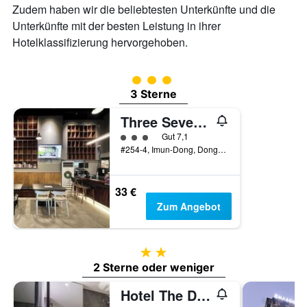
Zudem haben wir die beliebtesten Unterkünfte und die
Unterkünfte mit der besten Leistung in ihrer
Hotelklassifizierung hervorgehoben.
Bewertungskategorie 3
3 Sterne
Three Seven Hotel
Bewertungskategorie 3
Gut 7,1
#254-4, Imun-Dong, Dongdaemun-gu, Seoul, Südkorea
33 €
Zum Angebot
2 Sterne
2 Sterne oder weniger
Hotel The Designers Cheongnyangni