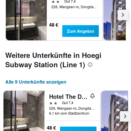
2 Sterne
Gut 7,4
226, Wangsan-ro, Dongdaemun-gu, Seoul, Südkorea
48 €
Zum Angebot
Weitere Unterkünfte in Hoegi
Subway Station (Line 1)
Alle 9 Unterkünfte anzeigen
Hotel The Designers Cheongnyangni
2 Sterne
Gut 7,4
226, Wangsan-ro, Dongdaemun-gu, Seoul, Südkorea
6,1 km vom Stadtzentrum
48 €