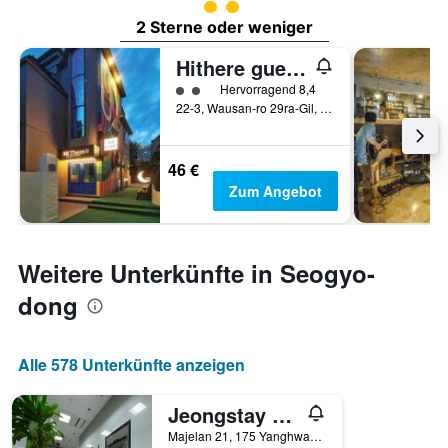
Bewertungskategorie 2
2 Sterne oder weniger
Hithere guesthouse
Bewertungskategorie 2
Hervorragend 8,4
22-3, Wausan-ro 29ra-Gil, Mapo-gu, Seoul, Südkorea
46 €
Zum Angebot
Weitere Unterkünfte in Seogyo-
dong
Alle 578 Unterkünfte anzeigen
Jeongstay Hostel
Majelan 21, 175 Yanghwa-ro, Mapo-gu, Seoul, Südkorea