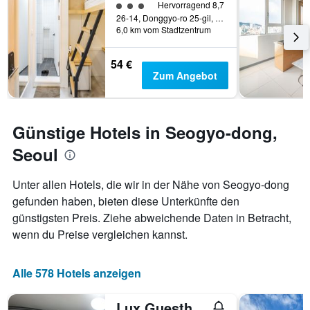
dem
Bewertungskategorie 3
Hervorragend 8,7
wurde.
Aufenthalt
26-14, Donggyo-ro 25-gil, Mapo-gu, Seoul, Südkorea
anzeigt
6,0 km vom Stadtzentrum
Das
Diagramm
54 €
hat
Zum Angebot
1
Y-
Achse,
die
Günstige Hotels in Seogyo-dong,
den
durchschnittlichen
Seoul
Zimmerpreis
anzeigt
Unter allen Hotels, die wir in der Nähe von Seogyo-dong
gefunden haben, bieten diese Unterkünfte den
günstigsten Preis. Ziehe abweichende Daten in Betracht,
wenn du Preise vergleichen kannst.
Alle 578 Hotels anzeigen
Lux Guesthouse