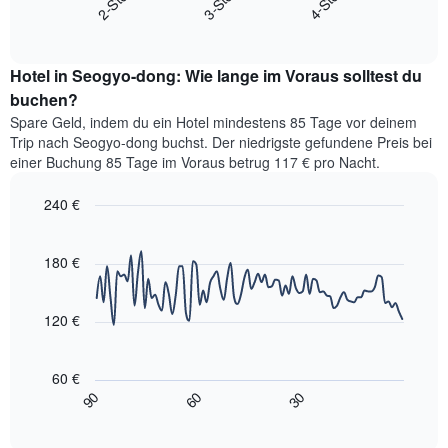
die
End
den
Hotelkategorien
of
durchschnittlichen
interactive
nach
Zimmerpreis
chart
Sternen
Hotel in Seogyo-dong: Wie lange im Voraus solltest du
für
anzeigt
dieses
buchen?
Das
Wochenende
Diagramm
Spare Geld, indem du ein Hotel mindestens 85 Tage vor deinem
in
hat
Trip nach Seogyo-dong buchst. Der niedrigste gefundene Preis bei
den
1
einer Buchung 85 Tage im Voraus betrug 117 € pro Nacht.
letzten
Y-
3
Achse,
240 €
Tagen,
die
aggregiert
Line
Chart
den
graphic.
chart
nach
durchschnittlichen
with
180 €
Sternebewertung.
Zimmerpreis
90
Das
für
data
Diagramm
points.
heute
120 €
hat
Nacht
1
Das
in
X-
folgende
den
60 €
Achse,
Diagramm
letzten
90
60
30
die
zeigt,
3
End
die
of
wie
Tagen
interactive
Hotelkategorien
sich
anzeigt.
chart