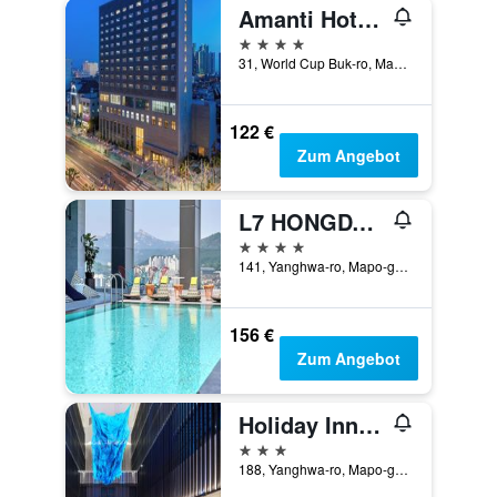
Amanti Hotel Seoul Hongdae
4 Sterne
31, World Cup Buk-ro, Mapo-gu, Seoul, Südkorea
122 €
Zum Angebot
L7 HONGDAE by LOTTE
4 Sterne
141, Yanghwa-ro, Mapo-gu, Seoul, Südkorea
156 €
Zum Angebot
Holiday Inn Express Seoul Hongdae By IHG
3 Sterne
188, Yanghwa-ro, Mapo-gu, Seoul, Südkorea