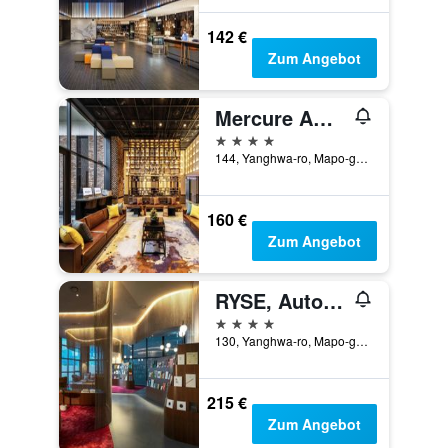
142 €
Zum Angebot
Mercure Ambassador Seoul Hongdae
4 Sterne
144, Yanghwa-ro, Mapo-gu, Seoul, Südkorea
160 €
Zum Angebot
RYSE, Autograph Collection
4 Sterne
130, Yanghwa-ro, Mapo-gu, Seoul, Südkorea
215 €
Zum Angebot