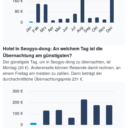
160 €
graphic.
chart
with
12
80 €
bars.
0
Das
Jan
Feb
Mrz
Apr
Mai
Jun
Jul
Aug
Sep
Okt
Nov
Dez
folgende
End
of
Diagramm
interactive
zeigt
chart
den
Hotel in Seogyo-dong: An welchem Tag ist die
durchschnittlichen
Übernachtung am günstigsten?
Zimmerpreis
Der günstigste Tag, um in Seogyo-dong zu übernachten, ist
im
Montag (20 €). Andererseits können Reisende damit rechnen, an
jeweiligen
einem Freitag am meisten zu zahlen. Dann beträgt der
Monat
durchschnittliche Übernachtungspreis 231 €.
an.
Das
300 €
Diagramm
hat
Bar
Chart
1
graphic.
200 €
chart
with
X-
7
Achse,
100 €
bars.
die
die
0
Das