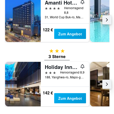
Amanti Hotel Seoul Hongdae
4 Sterne
Hervorragend
8,8
31, World Cup Buk-ro, Mapo-gu, Seoul, Südkorea
122 €
Zum Angebot
3 Sterne
3 Sterne
Holiday Inn Express Seoul Hongdae By IHG
3 Sterne
Hervorragend 8,9
188, Yanghwa-ro, Mapo-gu, Seoul, Südkorea
142 €
Zum Angebot