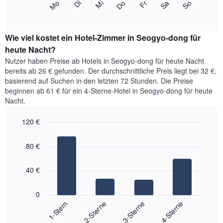
Monate
Mi
Do
Fr
Sa
So
Mo
Di
folgende
End
anzeigt.
of
Diagramm
Das
interactive
zeigt
chart
Diagramm
den
Wie viel kostet ein Hotel-Zimmer in Seogyo-dong für
hat
durchschnittlichen
heute Nacht?
1
Preis
Y-
Nutzer haben Preise ab Hotels in Seogyo-dong für heute Nacht
eines
Achse,
bereits ab 26 € gefunden. Der durchschnittliche Preis liegt bei 32 €,
Zimmers
die
basierend auf Suchen in den letzten 72 Stunden. Die Preise
für
den
beginnen ab 61 € für ein 4-Sterne-Hotel in Seogyo-dong für heute
den
durchschnittlichen
Nacht.
jeweiligen
Zimmerpreis
Wochentag.
anzeigt.
Das
120 €
Diagramm
Bar
Chart
hat
graphic.
chart
80 €
with
1
4
X-
bars.
Achse,
40 €
die
Das
die
folgende
0
Wochentage
Diagramm
1-Stern
2-Sterne
3-Sterne
4-Sterne
anzeigt.
zeigt
Das
End
den