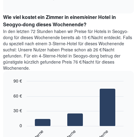
Diagramm
of
durchschnittlichen
hat
interactive
Zimmerpreis,
chart
1
Wie viel kostet ein Zimmer in einem/einer Hotel in
der
Y-
für
Seogyo-dong dieses Wochenende?
Achse,
heute
die
In den letzten 72 Stunden haben wir Preise für Hotels in Seogyo-
Nacht
den
dong für dieses Wochenende bereits ab 15 €/Nacht entdeckt. Falls
in
durchschnittlichen
du speziell nach einem 3-Sterne-Hotel für dieses Wochenende
den
Zimmerpreis
suchst: Unsere Nutzer haben Preise schon ab 26 €/Nacht
letzten
anzeigt.
gefunden. Für ein 4-Sterne-Hotel in Seogyo-dong betrug der
3
günstigste kürzlich gefundene Preis 76 €/Nacht für dieses
Tagen
Wochenende.
gefunden
wurde,
90 €
aggregiert
nach
Bar
Chart
Sternebewertung.
graphic.
chart
60 €
with
Das
3
Diagramm
bars.
hat
30 €
1
Das
X-
folgende
0
Achse,
Diagramm
3-Sterne
2-Sterne
4-Sterne
die
zeigt