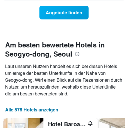
nach
der
Sternen
Preis
Angebote finden
anzeigt
für
Das
ein
Diagramm
Zimmer
hat
ändert,
1
je
Y-
näher
Am besten bewertete Hotels in
Achse,
das
die
Seogyo-dong, Seoul
Aufenthaltsdatum
den
rückt.
durchschnittlichen
Das
Laut unseren Nutzern handelt es sich bei diesen Hotels
Zimmerpreis
Diagramm
um einige der besten Unterkünfte in der Nähe von
an
hat
diesem
Seogyo-dong. Wirf einen Blick auf die Rezensionen durch
1
Wochenende
X-
Nutzer, um herauszufinden, weshalb diese Unterkünfte
anzeigt,
Achse,
die am besten bewerteten sind.
der
die
in
die
den
Anzahl
Alle 578 Hotels anzeigen
letzten
der
3
Tage
Tagen
Hotel Baroato 2nd
vor
gefunden