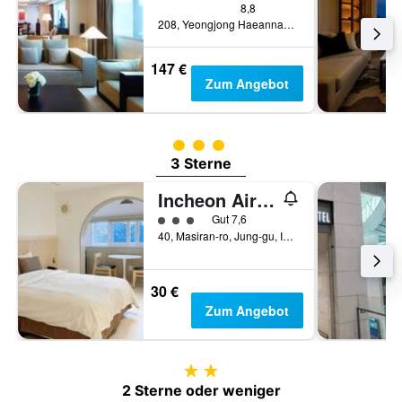
8,8
208, Yeongjong Haeannam-ro 321beon-gil, Jung-Gu, Incheon, Südkorea
147 €
Zum Angebot
Bewertungskategorie 3
3 Sterne
Incheon Airport Hotel Oceanside
Bewertungskategorie 3
Gut 7,6
40, Masiran-ro, Jung-gu, Incheon, Südkorea
30 €
Zum Angebot
2 Sterne
2 Sterne oder weniger