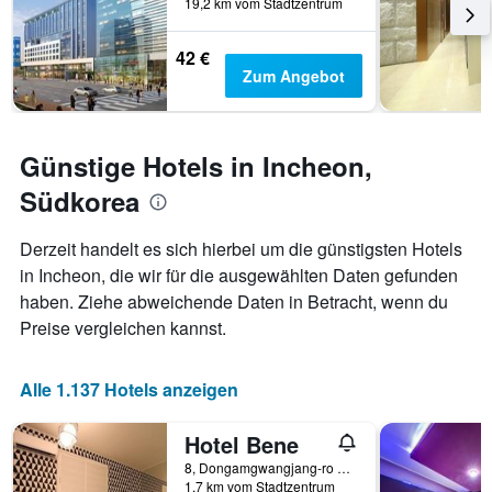
19,2 km vom Stadtzentrum
Das
Diagramm
42 €
hat
Zum Angebot
1
Y-
Achse,
die
Günstige Hotels in Incheon,
den
durchschnittlichen
Südkorea
Zimmerpreis
anzeigt
Derzeit handelt es sich hierbei um die günstigsten Hotels
in Incheon, die wir für die ausgewählten Daten gefunden
haben. Ziehe abweichende Daten in Betracht, wenn du
Preise vergleichen kannst.
Alle 1.137 Hotels anzeigen
Hotel Bene
8, Dongamgwangjang-ro 14Beon-Gil, Incheon, Südkorea
1,7 km vom Stadtzentrum