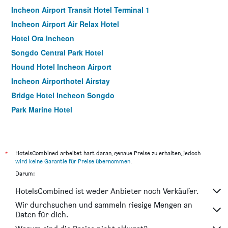
Incheon Airport Transit Hotel Terminal 1
Incheon Airport Air Relax Hotel
Hotel Ora Incheon
Songdo Central Park Hotel
Hound Hotel Incheon Airport
Incheon Airporthotel Airstay
Bridge Hotel Incheon Songdo
Park Marine Hotel
Goodday Airtel
Benikea The Bliss Hotel
Hotel Sopra
*
HotelsCombined arbeitet hart daran, genaue Preise zu erhalten, jedoch
wird keine Garantie für Preise übernommen
.
Incheon Airtel
Darum:
Guwol Hotel
HotelsCombined ist weder Anbieter noch Verkäufer.
Ramada by Wyndham Songdo
Wir durchsuchen und sammeln riesige Mengen an
Incheon Stay Hotel
Daten für dich.
Browndot Incheon Airport New City