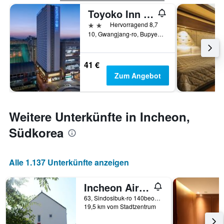
Toyoko Inn Incheon Bupyeong
2 Sterne
Hervorragend 8,7
10, Gwangjang-ro, Bupyeong-gu, Incheon, Südkorea
41 €
Zum Angebot
Weitere Unterkünfte in Incheon,
Südkorea
Alle 1.137 Unterkünfte anzeigen
Incheon Airport Happy Place Guesthouse
63, Sindosibuk-ro 140beon-gil, Jung-gu, Incheon, Südkorea
19,5 km vom Stadtzentrum