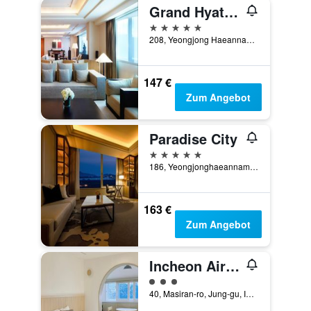
Grand Hyatt Incheon
5 Sterne
208, Yeongjong Haeannam-ro 321beon-gil, Jung-Gu, Incheon, Südkorea
147 €
Zum Angebot
Paradise City
5 Sterne
186, Yeongjonghaeannam-ro 321beon-gil, Incheon, Südkorea
163 €
Zum Angebot
Incheon Airport Hotel Oceanside
Bewertungskategorie 3
40, Masiran-ro, Jung-gu, Incheon, Südkorea