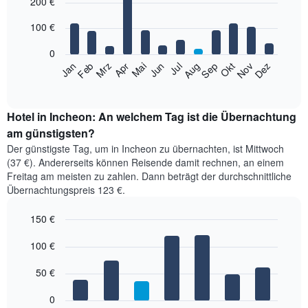
200 €
graphic.
chart
with
12
100 €
bars.
0
Das
Jan
Feb
Mrz
Apr
Mai
Jun
Jul
Aug
Sep
Okt
Nov
Dez
folgende
End
of
Diagramm
interactive
zeigt
chart
den
Hotel in Incheon: An welchem Tag ist die Übernachtung
durchschnittlichen
am günstigsten?
Zimmerpreis
Der günstigste Tag, um in Incheon zu übernachten, ist Mittwoch
im
(37 €). Andererseits können Reisende damit rechnen, an einem
jeweiligen
Freitag am meisten zu zahlen. Dann beträgt der durchschnittliche
Monat
Übernachtungspreis 123 €.
an.
Das
150 €
Diagramm
hat
Bar
Chart
1
graphic.
100 €
chart
with
X-
7
Achse,
50 €
bars.
die
die
0
Das