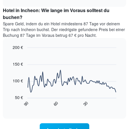
interactive
Hotelkategorien
Zimmerpreis
chart
nach
Hotel in Incheon: Wie lange im Voraus solltest du
für
Sternen
dieses
buchen?
anzeigt
Wochenende
Das
Spare Geld, indem du ein Hotel mindestens 87 Tage vor deinem
in
Diagramm
Trip nach Incheon buchst. Der niedrigste gefundene Preis bei einer
den
hat
Buchung 87 Tage im Voraus betrug 67 € pro Nacht.
letzten
1
3
Y-
200 €
Tagen,
Achse,
aggregiert
Line
Chart
die
graphic.
chart
nach
den
with
150 €
Sternebewertung.
durchschnittlichen
90
Das
data
Zimmerpreis
Diagramm
points.
für
100 €
hat
heute
1
Das
Nacht
X-
folgende
in
50 €
Achse,
Diagramm
den
90
60
30
die
zeigt,
End
letzten
die
of
wie
3
interactive
Hotelkategorien
sich
Tagen
chart
nach
der
anzeigt.
Sternen
Preis