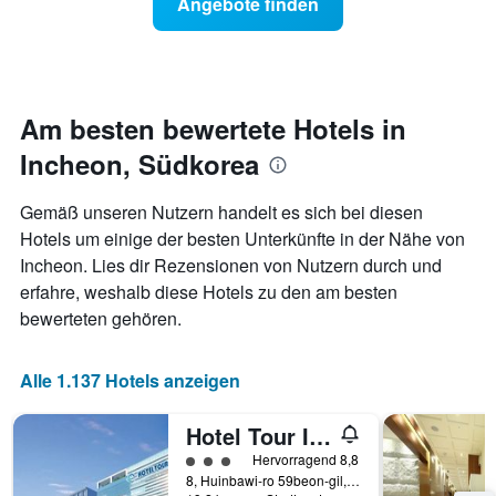
Angebote finden
anzeigt
für
Das
ein
Diagramm
Zimmer
hat
ändert,
1
je
Y-
näher
Am besten bewertete Hotels in
Achse,
das
die
Incheon, Südkorea
Aufenthaltsdatum
den
rückt.
durchschnittlichen
Das
Gemäß unseren Nutzern handelt es sich bei diesen
Zimmerpreis
Diagramm
Hotels um einige der besten Unterkünfte in der Nähe von
an
hat
diesem
Incheon. Lies dir Rezensionen von Nutzern durch und
1
Wochenende
X-
erfahre, weshalb diese Hotels zu den am besten
anzeigt,
Achse,
bewerteten gehören.
der
die
in
die
den
Anzahl
Alle 1.137 Hotels anzeigen
letzten
der
3
Tage
Tagen
Hotel Tour Incheon Airport Hotel & Suites
vor
gefunden
dem
Bewertungskategorie 3
Hervorragend 8,8
wurde.
Aufenthalt
8, Huinbawi-ro 59beon-gil, Jung-gu, Incheon, Südkorea
anzeigt