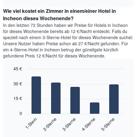
interactive
Diagramm
Zimmerpreis,
chart
hat
Wie viel kostet ein Zimmer in einem/einer Hotel in
der
1
für
Incheon dieses Wochenende?
Y-
heute
Achse,
In den letzten 72 Stunden haben wir Preise für Hotels in Incheon
Nacht
die
für dieses Wochenende bereits ab 12 €/Nacht entdeckt. Falls du
in
den
speziell nach einem 3-Sterne-Hotel für dieses Wochenende suchst:
den
durchschnittlichen
Unsere Nutzer haben Preise schon ab 27 €/Nacht gefunden. Für
letzten
Zimmerpreis
ein 4-Sterne-Hotel in Incheon betrug der günstigste kürzlich
3
anzeigt.
gefundene Preis 12 €/Nacht für dieses Wochenende.
Tagen
gefunden
45 €
wurde,
aggregiert
Bar
Chart
graphic.
nach
chart
30 €
with
Sternebewertung.
5
Das
bars.
Diagramm
15 €
hat
Das
1
folgende
0
X-
Diagramm
3-Sterne
5-Sterne
2-Sterne
4-Sterne
1-Stern
Achse,
zeigt
die
End
den
die
of
durchschnittlichen