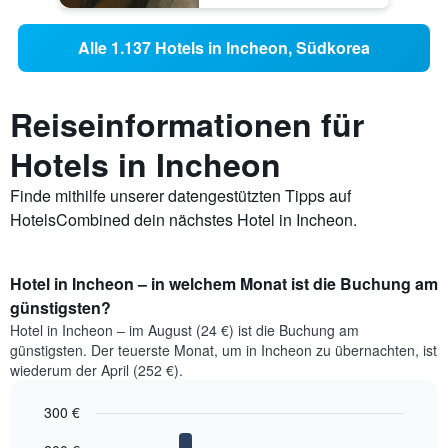
Alle 1.137 Hotels in Incheon, Südkorea
Reiseinformationen für
Hotels in Incheon
Finde mithilfe unserer datengestützten Tipps auf
HotelsCombined dein nächstes Hotel in Incheon.
Hotel in Incheon – in welchem Monat ist die Buchung am
günstigsten?
Hotel in Incheon – im August (24 €) ist die Buchung am
günstigsten. Der teuerste Monat, um in Incheon zu übernachten, ist
wiederum der April (252 €).
300 €
Bar
Chart