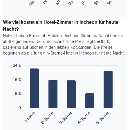
Monate
Mi
Do
Fr
Sa
So
Mo
Di
folgende
End
anzeigt.
of
Diagramm
Das
interactive
zeigt
chart
Diagramm
den
Wie viel kostet ein Hotel-Zimmer in Incheon für heute
hat
durchschnittlichen
Nacht?
1
Preis
Y-
Nutzer haben Preise ab Hotels in Incheon für heute Nacht bereits
eines
Achse,
ab 8 € gefunden. Der durchschnittliche Preis liegt bei 85 €,
Zimmers
die
basierend auf Suchen in den letzten 72 Stunden. Die Preise
für
den
beginnen ab 8 € für ein 4-Sterne-Hotel in Incheon für heute Nacht.
den
durchschnittlichen
jeweiligen
Zimmerpreis
24 €
Wochentag.
anzeigt.
Das
Bar
Chart
Diagramm
graphic.
chart
16 €
with
hat
5
1
bars.
X-
8 €
Achse,
Das
die
folgende
0
die
Diagramm
3-Sterne
5-Sterne
2-Sterne
4-Sterne
1-Stern
Wochentage
zeigt
anzeigt.
End
den
Das
of
durchschnittlichen