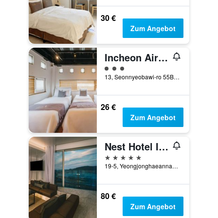
30 €
Zum Angebot
Incheon Airport Hotel Oceanview
Bewertungskategorie 3
13, Seonnyeobawi-ro 55Beon-Gil, Jung-gu, Incheon, Südkorea
26 €
Zum Angebot
Nest Hotel Incheon
5 Sterne
19-5, Yeongjonghaeannam-ro, Jung-gu, Incheon, Südkorea
80 €
Zum Angebot