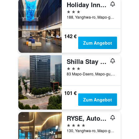
Holiday Inn Express Seoul Hongdae By IHG
3 Sterne
188, Yanghwa-ro, Mapo-gu, Seoul, Südkorea
142 €
Zum Angebot
Shilla Stay Mapo Hongdae
3 Sterne
83 Mapo-Daero, Mapo-gu, Seoul, Südkorea
101 €
Zum Angebot
RYSE, Autograph Collection
4 Sterne
130, Yanghwa-ro, Mapo-gu, Seoul, Südkorea