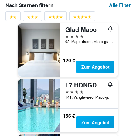
Alle Filter
Nach Sternen filtern
Glad Mapo
4 Sterne
92, Mapo-daero, Mapo-gu, Seoul, Südkorea
120 €
Zum Angebot
L7 HONGDAE by LOTTE
4 Sterne
141, Yanghwa-ro, Mapo-gu, Seoul, Südkorea
156 €
Zum Angebot