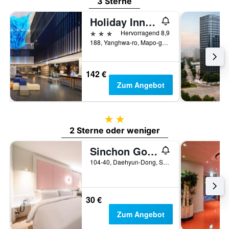
3 Sterne
Holiday Inn Express Seoul Hongdae By IHG
3 Sterne
Hervorragend 8,9
188, Yanghwa-ro, Mapo-gu, Seoul, Südkorea
142 €
Zum Angebot
2 Sterne
2 Sterne oder weniger
Sinchon Good Time
104-40, Daehyun-Dong, Seodaemun-Gu, Seoul, Seoul, Südkorea
30 €
Zum Angebot