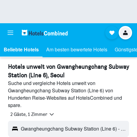
Beliebte Hotels
Am besten bewertete Hotels
Günstigst
Hotels unweit von Gwangheungchang Subway
Station (Line 6), Seoul
Suche und vergleiche Hotels unweit von
Gwangheungchang Subway Station (Line 6) von
Hunderten Reise-Websites auf HotelsCombined und
spare.
2 Gäste, 1 Zimmer
Gwangheungchang Subway Station (Line 6) - Seoul, Südkorea