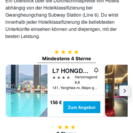
Ein Überblick über die Durchschnittspreise von Hotels
abhängig von der Hotelklassifizierung bei
Gwangheungchang Subway Station (Line 6). Du wirst
innerhalb jeder Hotelklassifizierung die beliebtesten
Unterkünfte einsehen können und diejenigen, mit der
besten Leistung.
4 Sterne
Mindestens 4 Sterne
L7 HONGDAE by LOTTE
4 Sterne
Hervorragend
8,8
141, Yanghwa-ro, Mapo-gu, Seoul, Südkorea
156 €
Zum Angebot
3 Sterne