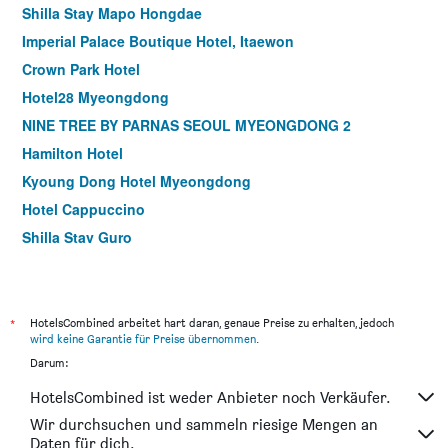
Shilla Stay Mapo Hongdae
Imperial Palace Boutique Hotel, Itaewon
Crown Park Hotel
Hotel28 Myeongdong
NINE TREE BY PARNAS SEOUL MYEONGDONG 2
Hamilton Hotel
Kyoung Dong Hotel Myeongdong
Hotel Cappuccino
Shilla Stay Guro
Gloryinn
Hotel Crescendo Seoul
Dormy Inn Express Seoul Insadong
*
HotelsCombined arbeitet hart daran, genaue Preise zu erhalten, jedoch
wird keine Garantie für Preise übernommen
.
ibis Styles Ambassador Seoul Gangnam
Darum:
Hotel Prince Seoul
HotelsCombined ist weder Anbieter noch Verkäufer.
Hotel Tradiup by the Designers
Wir durchsuchen und sammeln riesige Mengen an
Hotel Skypark Central Myeongdong
Daten für dich.