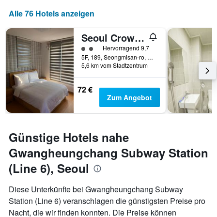
Alle 76 Hotels anzeigen
Seoul Crown 88 Guest House - Foreign Guests Only
Bewertungskategorie 2
Hervorragend 9,7
5F, 189, Seongmisan-ro, Mapo-gu, Seoul, Südkorea
5,6 km vom Stadtzentrum
72 €
Zum Angebot
Günstige Hotels nahe
Gwangheungchang Subway Station
(Line 6), Seoul
Diese Unterkünfte bei Gwangheungchang Subway
Station (Line 6) veranschlagen die günstigsten Preise pro
Nacht, die wir finden konnten. Die Preise können