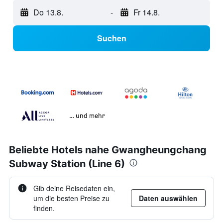
Do 13.8.
-
Fr 14.8.
Suchen
… und mehr
Beliebte Hotels nahe Gwangheungchang
Subway Station (Line 6)
Gib deine Reisedaten ein,
um die besten Preise zu
Daten auswählen
finden.