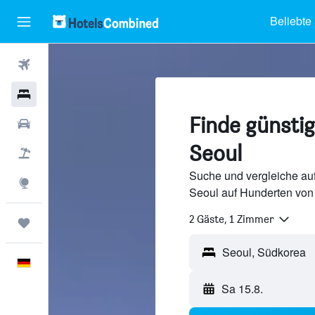
Beliebte
Flüge
Hotels
Finde günstig
Mietwagen
Seoul
Pauschalreisen
Suche und vergleiche au
Explore
Seoul auf Hunderten von
2 Gäste, 1 Zimmer
Trips
Seoul, Südkorea
Deutsch
Sa 15.8.