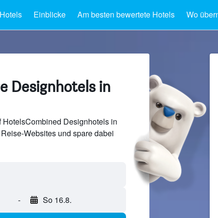
 Hotels
Einblicke
Am besten bewertete Hotels
Wo über
e Designhotels in
f HotelsCombined Designhotels in
 Reise-Websites und spare dabei
-
So 16.8.