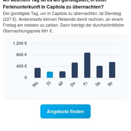
Ferienunterkunft in Capitola zu übernachten?
Der günstigste Tag, um in Capitola zu übernachten, ist Dienstag
(227 €). Andererseits können Reisende damit rechnen, an einem
Freitag am meisten zu zahlen. Dann beträgt der durchschnittliche
Übernachtungspreis 891 €.
1.200 €
Bar
Chart
graphic.
800 €
chart
with
7
400 €
bars.
0
Das
Sa
Do
Di
So
Fr
Mi
Mo
folgende
End
of
Diagramm
interactive
zeigt
chart
den
durchschnittlichen
Angebote finden
Preis
eines
Zimmers
für