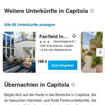
den
jeweiligen
Weitere Unterkünfte in Capitola
Wochentag.
Das
Diagramm
Alle 86 Unterkünfte anzeigen
hat
1
X-
Fairfield Inn & Suites by Marriott Santa Cruz - Capitola
Achse,
3 Sterne
Hervorragend 9,1
die
1255 41st Avenue, Capitola, CA, USA
die
1,2 km vom Stadtzentrum
Wochentage
anzeigt.
168 €
Das
Zum Angebot
Diagramm
hat
1
Y-
Übernachten in Capitola
Achse,
die
den
Begib dich auf der Karte in die Bereiche in Capitola, die
durchschnittlichen
du besuchen möchtest, und finde Ferienunterkünfte, die
Zimmerpreis