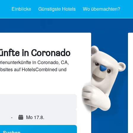
Einblicke
Günstigste Hotels
Wo übernachten?
ünfte in Coronado
ienunterkünfte in Coronado, CA,
bsites auf HotelsCombined und
-
Mo 17.8.
Suchen