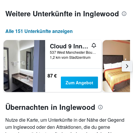
den
jeweiligen
Weitere Unterkünfte in Inglewood
Wochentag.
Das
Diagramm
Alle 151 Unterkünfte anzeigen
hat
1
X-
Cloud 9 Inn LAX
Achse,
537 West Manchester Boulevard, Inglewood, CA, USA
die
1,2 km vom Stadtzentrum
die
Wochentage
anzeigt.
87 €
Das
Zum Angebot
Diagramm
hat
1
Y-
Übernachten in Inglewood
Achse,
die
den
Nutze die Karte, um Unterkünfte in der Nähe der Gegend
durchschnittlichen
um Inglewood oder den Attraktionen, die du gerne
Zimmerpreis