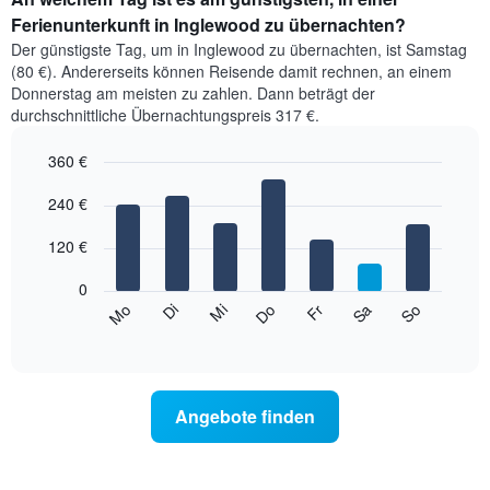
Ferienunterkunft in Inglewood zu übernachten?
Der günstigste Tag, um in Inglewood zu übernachten, ist Samstag
(80 €). Andererseits können Reisende damit rechnen, an einem
Donnerstag am meisten zu zahlen. Dann beträgt der
durchschnittliche Übernachtungspreis 317 €.
360 €
Bar
Chart
graphic.
240 €
chart
with
7
120 €
bars.
0
Das
Mi
Do
Fr
Sa
So
Mo
Di
folgende
End
of
Diagramm
interactive
zeigt
chart
den
durchschnittlichen
Angebote finden
Preis
eines
Zimmers
für