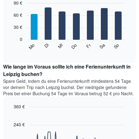
90 €
Diagramm
hat
Bar
Chart
1
graphic.
60 €
chart
with
X-
7
Achse,
30 €
bars.
die
die
0
Das
Monate
So
Do
Mo
Fr
Di
Sa
Mi
folgende
End
anzeigt.
of
Diagramm
Das
interactive
zeigt
chart
Diagramm
den
Wie lange im Voraus sollte ich eine Ferienunterkunft in
hat
durchschnittlichen
Leipzig buchen?
1
Preis
Y-
Spare Geld, indem du eine Ferienunterkunft mindestens 54 Tage
eines
Achse,
vor deinem Trip nach Leipzig buchst. Der niedrigste gefundene
Zimmers
die
Preis bei einer Buchung 54 Tage im Voraus betrug 52 € pro Nacht.
für
den
den
durchschnittlichen
360 €
jeweiligen
Zimmerpreis
Wochentag.
Line
Chart
anzeigt.
graphic.
Das
chart
with
240 €
Diagramm
90
hat
data
1
points.