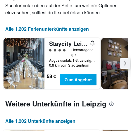
Achse,
Suchformular oben auf der Seite, um weitere Optionen
die
einzusehen, solltest du flexibel reisen können.
die
Anzahl
der
Alle 1.202 Ferienunterkünfte anzeigen
Tage
vor
dem
Staycity Leipzig City Centre
Aufenthalt
Bewertungskategorie 4
Hervorragend
anzeigt
8,7
Das
Augustusplatz 1-3, Leipzig, Sachsen, Deutschland
Diagramm
0,8 km vom Stadtzentrum
hat
1
58 €
Zum Angebot
Y-
Achse,
die
den
Weitere Unterkünfte in Leipzig
durchschnittlichen
Zimmerpreis
anzeigt
Alle 1.202 Unterkünfte anzeigen