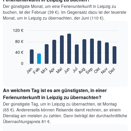
Der günstigste Monat, um eine Ferienunterkunft in Leipzig zu
buchen, ist der Februar (39 €). Im Gegensatz dazu ist der teuerste
Monat, um in Leipzig zu übernachten, der Juni (110 €).
120 €
Bar
Chart
80 €
graphic.
chart
with
12
40 €
bars.
0
Das
Jan
Feb
Mrz
Apr
Mai
Jun
Jul
Aug
Sep
Okt
Nov
Dez
folgende
End
of
Diagramm
interactive
zeigt
chart
den
An welchem Tag ist es am günstigsten, in einer
durchschnittlichen
Ferienunterkunft in Leipzig zu übernachten?
Zimmerpreis
Der günstigste Tag, um in Leipzig zu übernachten, ist Montag
im
(65 €). Andererseits können Reisende damit rechnen, an einem
jeweiligen
Dienstag am meisten zu zahlen. Dann beträgt der durchschnittliche
Monat
Übernachtungspreis 81 €.
an.
Das