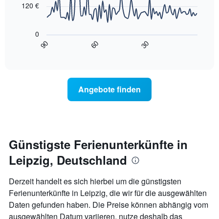
X-
120 €
Achse,
Das
die
folgende
die
0
Diagramm
Wochentage
90
60
30
zeigt,
End
anzeigt.
of
wie
interactive
Das
sich
chart
Diagramm
der
hat
Preis
Angebote finden
1
für
Y-
ein
Achse,
Zimmer
die
ändert,
den
je
durchschnittlichen
näher
Günstigste Ferienunterkünfte in
Zimmerpreis
das
anzeigt.
Leipzig, Deutschland
Aufenthaltsdatum
rückt.
Das
Derzeit handelt es sich hierbei um die günstigsten
Diagramm
Ferienunterkünfte in Leipzig, die wir für die ausgewählten
hat
Daten gefunden haben. Die Preise können abhängig vom
1
X-
ausgewählten Datum variieren, nutze deshalb das