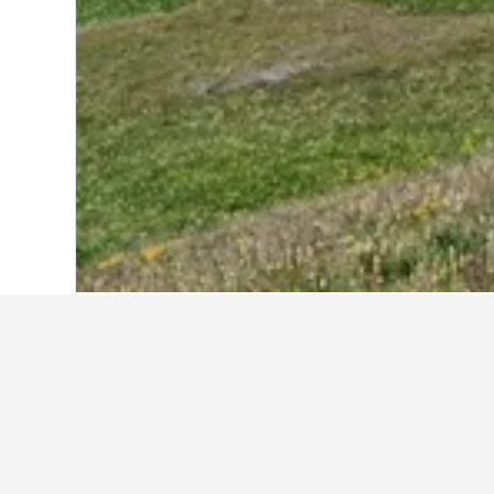
Start
USA
1.006.974
Colorado
43.525
Weitere Unterkü