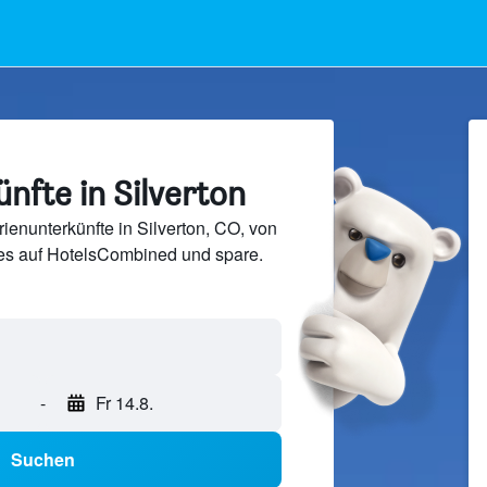
nfte in Silverton
ienunterkünfte in Silverton, CO, von
s auf HotelsCombined und spare.
-
Fr 14.8.
Suchen