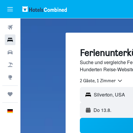
Flüge
Hotels
Ferienunterkü
Mietwagen
Suche und vergleiche Fer
Pauschalreisen
Hunderten Reise-Website
Explore
2 Gäste, 1 Zimmer
Trips
Silverton, USA
Do 13.8.
Deutsch