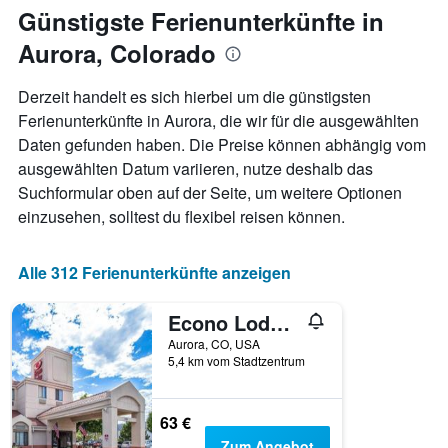
jeweiligen
Günstigste Ferienunterkünfte in
Wochentag.
Aurora, Colorado
Das
Diagramm
hat
Derzeit handelt es sich hierbei um die günstigsten
1
Ferienunterkünfte in Aurora, die wir für die ausgewählten
X-
Daten gefunden haben. Die Preise können abhängig vom
Achse,
die
ausgewählten Datum variieren, nutze deshalb das
die
Suchformular oben auf der Seite, um weitere Optionen
Wochentage
einzusehen, solltest du flexibel reisen können.
anzeigt.
Das
Diagramm
Alle 312 Ferienunterkünfte anzeigen
hat
1
Y-
Econo Lodge Denver International Airport
Achse,
Aurora, CO, USA
die
5,4 km vom Stadtzentrum
den
durchschnittlichen
Zimmerpreis
63 €
anzeigt.
Zum Angebot