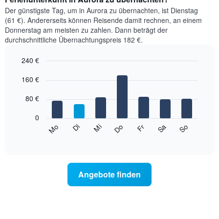
Der günstigste Tag, um in Aurora zu übernachten, ist Dienstag
(61 €). Andererseits können Reisende damit rechnen, an einem
Donnerstag am meisten zu zahlen. Dann beträgt der
durchschnittliche Übernachtungspreis 182 €.
240 €
Bar
Chart
graphic.
160 €
chart
with
7
80 €
bars.
0
Das
Mi
Do
Fr
Sa
So
Mo
Di
folgende
End
of
Diagramm
interactive
zeigt
chart
den
durchschnittlichen
Angebote finden
Preis
eines
Zimmers
für
den