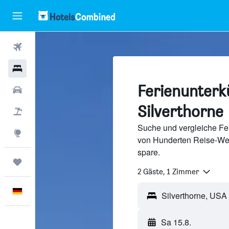
Flüge
Hotels
Ferienunterkü
Mietwagen
Silverthorne
Pauschalreisen
Suche und vergleiche Fer
Explore
von Hunderten Reise-We
spare.
Trips
2 Gäste, 1 Zimmer
Deutsch
Sa 15.8.