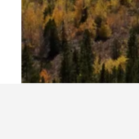
Start
USA
1.006.985
Colorado
43.531
Übernachten in 
Nutze die Karte, um Unterkünfte i