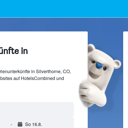
nfte in
ienunterkünfte in Silverthorne, CO,
bsites auf HotelsCombined und
-
So 16.8.