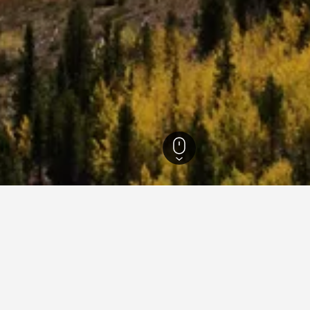
Silverthorne
760
Silverthorne
n der Nähe der Gegend um Silverthorne oder den Attraktionen, d