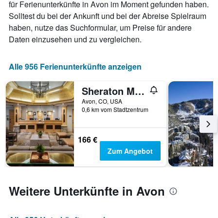
für Ferienunterkünfte in Avon im Moment gefunden haben.
hat
Solltest du bei der Ankunft und bei der Abreise Spielraum
1
X-
haben, nutze das Suchformular, um Preise für andere
Achse,
Daten einzusehen und zu vergleichen.
die
die
Anzahl
Alle 956 Ferienunterkünfte anzeigen
der
Tage
Sheraton Mountain Vista Villas, Avon / Vail Valley
vor
dem
Avon, CO, USA
Aufenthalt
0,6 km vom Stadtzentrum
anzeigt
Das
Diagramm
166 €
hat
Zum Angebot
1
Y-
Achse,
die
Weitere Unterkünfte in Avon
den
durchschnittlichen
Zimmerpreis