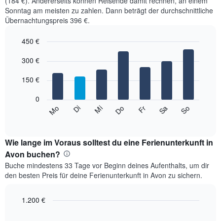
(184 €). Andererseits können Reisende damit rechnen, an einem
Sonntag am meisten zu zahlen. Dann beträgt der durchschnittliche
Übernachtungspreis 396 €.
450 €
Bar
Chart
graphic.
300 €
chart
with
7
150 €
bars.
0
Das
Mi
Do
Fr
Sa
So
Mo
Di
folgende
End
of
Diagramm
interactive
zeigt
chart
den
Wie lange im Voraus solltest du eine Ferienunterkunft in
durchschnittlichen
Avon buchen?
Preis
Buche mindestens 33 Tage vor Beginn deines Aufenthalts, um dir
eines
den besten Preis für deine Ferienunterkunft in Avon zu sichern.
Zimmers
für
den
1.200 €
jeweiligen
Line
Chart
Wochentag.
graphic.
chart