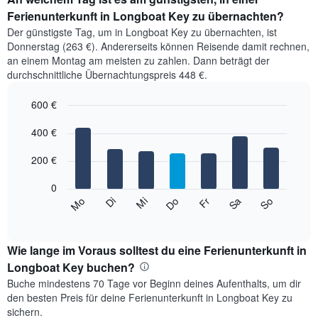
Ferienunterkunft in Longboat Key zu übernachten?
Der günstigste Tag, um in Longboat Key zu übernachten, ist
Donnerstag (263 €). Andererseits können Reisende damit rechnen,
an einem Montag am meisten zu zahlen. Dann beträgt der
durchschnittliche Übernachtungspreis 448 €.
600 €
Bar
Chart
graphic.
400 €
chart
with
7
200 €
bars.
0
Das
Mi
Do
Fr
Sa
So
Mo
Di
folgende
End
of
Diagramm
interactive
zeigt
chart
den
Wie lange im Voraus solltest du eine Ferienunterkunft in
durchschnittlichen
Longboat Key buchen?
Preis
Buche mindestens 70 Tage vor Beginn deines Aufenthalts, um dir
eines
den besten Preis für deine Ferienunterkunft in Longboat Key zu
Zimmers
sichern.
für