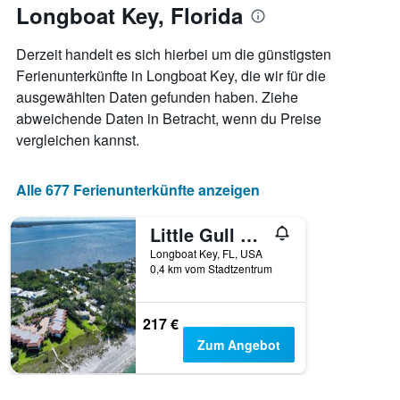
anzeigt.
Longboat Key, Florida
Aufenthaltsdatum
rückt.
Das
Derzeit handelt es sich hierbei um die günstigsten
Diagramm
Ferienunterkünfte in Longboat Key, die wir für die
hat
ausgewählten Daten gefunden haben. Ziehe
1
X-
abweichende Daten in Betracht, wenn du Preise
Achse,
vergleichen kannst.
die
die
Anzahl
Alle 677 Ferienunterkünfte anzeigen
der
Tage
Little Gull Cottages by Coolvacay
vor
dem
Longboat Key, FL, USA
Aufenthalt
0,4 km vom Stadtzentrum
anzeigt
Das
Diagramm
217 €
hat
Zum Angebot
1
Y-
Achse,