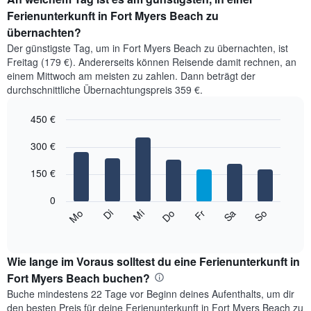
Ferienunterkunft in Fort Myers Beach zu
übernachten?
Der günstigste Tag, um in Fort Myers Beach zu übernachten, ist
Freitag (179 €). Andererseits können Reisende damit rechnen, an
einem Mittwoch am meisten zu zahlen. Dann beträgt der
durchschnittliche Übernachtungspreis 359 €.
450 €
Bar
Chart
graphic.
300 €
chart
with
7
150 €
bars.
0
Das
Mi
Do
Fr
Sa
So
Mo
Di
folgende
End
of
Diagramm
interactive
zeigt
chart
den
Wie lange im Voraus solltest du eine Ferienunterkunft in
durchschnittlichen
Fort Myers Beach buchen?
Preis
Buche mindestens 22 Tage vor Beginn deines Aufenthalts, um dir
eines
den besten Preis für deine Ferienunterkunft in Fort Myers Beach zu