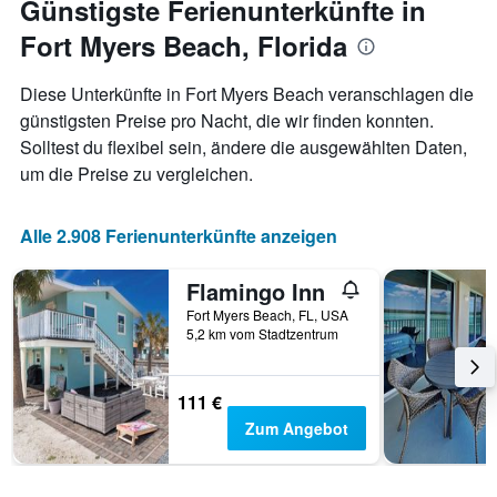
Günstigste Ferienunterkünfte in
Zimmerpreis
das
anzeigt.
Fort Myers Beach, Florida
Aufenthaltsdatum
rückt.
Das
Diese Unterkünfte in Fort Myers Beach veranschlagen die
Diagramm
günstigsten Preise pro Nacht, die wir finden konnten.
hat
Solltest du flexibel sein, ändere die ausgewählten Daten,
1
X-
um die Preise zu vergleichen.
Achse,
die
die
Alle 2.908 Ferienunterkünfte anzeigen
Anzahl
der
Flamingo Inn
Tage
vor
Fort Myers Beach, FL, USA
5,2 km vom Stadtzentrum
dem
Aufenthalt
anzeigt
Das
111 €
Diagramm
Zum Angebot
hat
1
Y-