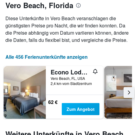
anzeigt.
Vero Beach, Florida
Aufenthaltsdatum
rückt.
Das
Diese Unterkünfte in Vero Beach veranschlagen die
Diagramm
günstigsten Preise pro Nacht, die wir finden konnten. Da
hat
die Preise abhängig vom Datum variieren können, ändere
1
X-
die Daten, falls du flexibel bist, und vergleiche die Preise.
Achse,
die
die
Alle 456 Ferienunterkünfte anzeigen
Anzahl
der
Econo Lodge Vero Beach - Downtown
Tage
vor
Vero Beach, FL, USA
2,4 km vom Stadtzentrum
dem
Aufenthalt
anzeigt
Das
62 €
Diagramm
Zum Angebot
hat
1
Y-
Achse,
Weitere Unterkünfte in Vero Beach