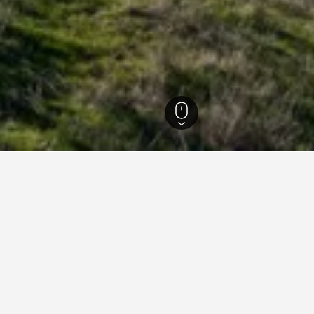
8
Hayward
77
Hayward
52
nen zu Ferienunterkünften i
zten Tipps auf HotelsCombined deine nächste Ferienunterkunft 
An welchem Tag ist es am günstigsten, in einer Ferienunt
in Hayward zu übernachten?
Der günstigste Tag, um in Hayward zu übernachten, ist Dienstag (71