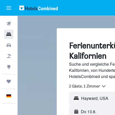
Flüge
Hotels
Ferienunterk
Mietwagen
Kalifornien
Pauschalreisen
Suche und vergleiche Fer
Explore
Kalifornien, von Hundert
HotelsCombined und spa
Trips
2 Gäste, 1 Zimmer
Deutsch
Do 13.8.