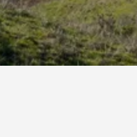
n Hayward
in Hayward.
erkunft
 €).