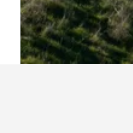
Start
USA
1.006.963
Kalifornien
88.08
Reiseinformatio
Finde mithilfe unserer datengestüt