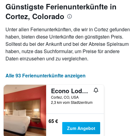
jeweiligen
Günstigste Ferienunterkünfte in
Wochentag.
Cortez, Colorado
Das
Diagramm
hat
Unter allen Ferienunterkünften, die wir in Cortez gefunden
1
haben, bieten diese Unterkünfte den günstigsten Preis.
X-
Solltest du bei der Ankunft und bei der Abreise Spielraum
Achse,
die
haben, nutze das Suchformular, um Preise für andere
die
Daten einzusehen und zu vergleichen.
Wochentage
anzeigt.
Das
Alle 93 Ferienunterkünfte anzeigen
Diagramm
hat
Econo Lodge Cortez near Mesa Verde
1
Y-
Cortez, CO, USA
Achse,
2,3 km vom Stadtzentrum
die
den
durchschnittlichen
65 €
Zimmerpreis
Zum Angebot
anzeigt.