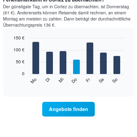
Der günstigste Tag, um in Cortez zu übernachten, ist Donnerstag
(61 €). Andererseits können Reisende damit rechnen, an einem
Montag am meisten zu zahlen. Dann beträgt der durchschnittliche
Übernachtungspreis 136 €.
150 €
Bar
Chart
graphic.
100 €
chart
with
7
50 €
bars.
0
Das
Mi
Do
Fr
Sa
So
Mo
Di
folgende
End
of
Diagramm
interactive
zeigt
chart
den
durchschnittlichen
Angebote finden
Preis
eines
Zimmers
für
den