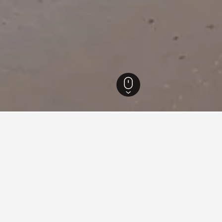
5.621
Brewster
336
Brewster
317
nfte in Brewster