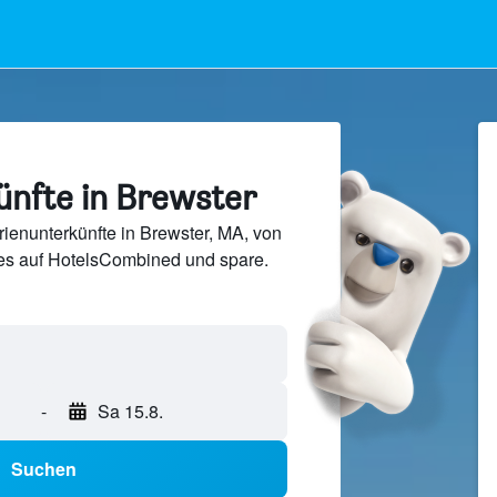
ünfte in Brewster
ienunterkünfte in Brewster, MA, von
s auf HotelsCombined und spare.
-
Sa 15.8.
Suchen