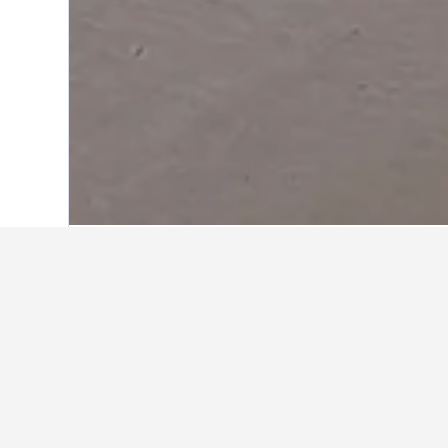
Start
USA
1.006.985
Massachusetts
1
Weitere Unterkü
Alle 336 Unterkünfte anzeigen