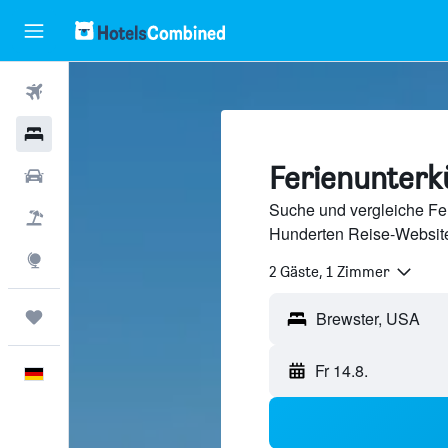
Flüge
Hotels
Ferienunterk
Mietwagen
Suche und vergleiche Fer
Pauschalreisen
Hunderten Reise-Website
Explore
2 Gäste, 1 Zimmer
Trips
Fr 14.8.
Deutsch