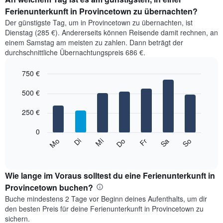
Ferienunterkunft in Provincetown zu übernachten?
Der günstigste Tag, um in Provincetown zu übernachten, ist
Dienstag (285 €). Andererseits können Reisende damit rechnen, an
einem Samstag am meisten zu zahlen. Dann beträgt der
durchschnittliche Übernachtungspreis 686 €.
750 €
Bar
Chart
graphic.
500 €
chart
with
7
250 €
bars.
0
Das
Mi
Do
Fr
Sa
So
Mo
Di
folgende
End
of
Diagramm
interactive
zeigt
chart
den
Wie lange im Voraus solltest du eine Ferienunterkunft in
durchschnittlichen
Provincetown buchen?
Preis
Buche mindestens 2 Tage vor Beginn deines Aufenthalts, um dir
eines
den besten Preis für deine Ferienunterkunft in Provincetown zu
Zimmers
sichern.
für