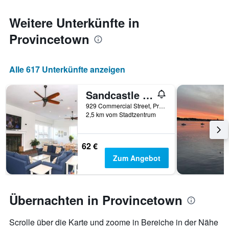
die
den
Weitere Unterkünfte in
durchschnittlichen
Zimmerpreis
Provincetown
anzeigt
Alle 617 Unterkünfte anzeigen
Sandcastle Resort
929 Commercial Street, Provincetown, MA, USA
2,5 km vom Stadtzentrum
62 €
Zum Angebot
Übernachten in Provincetown
Scrolle über die Karte und zoome in Bereiche in der Nähe