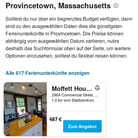
anzeigt.
Provincetown, Massachusetts
Aufenthaltsdatum
rückt.
Das
Solltest du nur über ein begrenztes Budget verfügen, dann
Diagramm
sind zu den ausgewählten Daten dies die günstigsten
hat
Ferienunterkünfte in Provincetown. Die Preise können
1
X-
abhängig vom ausgewählten Datum variieren, nutze
Achse,
deshalb das Suchformular oben auf der Seite, um weitere
die
Optionen einzusehen, solltest du flexibel reisen können.
die
Anzahl
der
Alle 617 Ferienunterkünfte anzeigen
Tage
vor
dem
Moffett House Inn
Aufenthalt
296A Commercial Street, Provincetown, MA, USA
anzeigt
1,0 km vom Stadtzentrum
Das
Diagramm
hat
487 €
1
Zum Angebot
Y-
Achse,