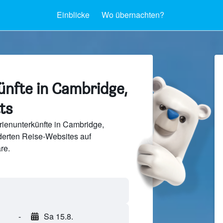
Einblicke
Wo übernachten?
ünfte in Cambridge,
ts
ienunterkünfte in Cambridge,
erten Reise-Websites auf
re.
-
Sa 15.8.