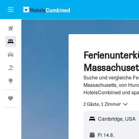
Flüge
Hotels
Ferienunterk
Mietwagen
Massachuset
Pauschalreisen
Suche und vergleiche Fer
Explore
Massachusetts, von Hund
HotelsCombined und spa
Trips
2 Gäste, 1 Zimmer
Fr 14.8.