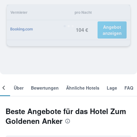
Vermieter
pro Nacht
Angebot
104 €
anzeigen
mer
Über
Bewertungen
Ähnliche Hotels
Lage
FAQ
Beste Angebote für das Hotel Zum
Goldenen Anker