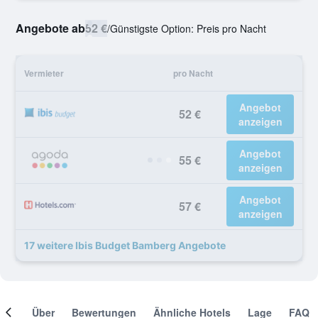
Angebote ab
52 €
/
Günstigste Option: Preis pro Nacht
Vermieter
pro Nacht
Angebot
52 €
anzeigen
Angebot
55 €
anzeigen
Angebot
57 €
anzeigen
17 weitere Ibis Budget Bamberg Angebote
mer
Über
Bewertungen
Ähnliche Hotels
Lage
FAQ