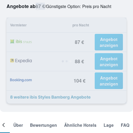
Angebote ab
87 €
/
Günstigste Option: Preis pro Nacht
Vermieter
pro Nacht
Angebot
87 €
anzeigen
Angebot
88 €
anzeigen
Angebot
104 €
anzeigen
8 weitere ibis Styles Bamberg Angebote
mer
Über
Bewertungen
Ähnliche Hotels
Lage
FAQ