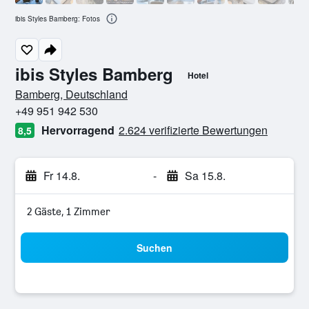
ibis Styles Bamberg: Fotos
ibis Styles Bamberg
Hotel
Bewertungskategorie 0
Bamberg, Deutschland
+49 951 942 530
Hervorragend
2.624 verifizierte Bewertungen
8,5
Fr 14.8.
-
Sa 15.8.
2 Gäste, 1 Zimmer
Suchen