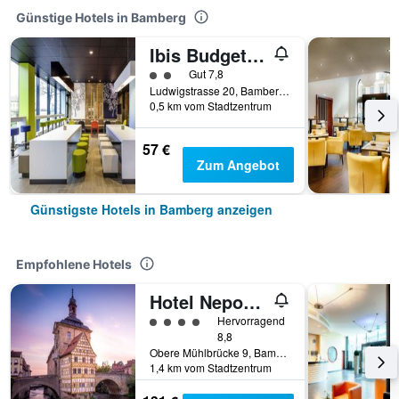
Günstige Hotels in Bamberg
Ibis Budget Bamberg
Bewertungskategorie 2
Gut 7,8
Ludwigstrasse 20, Bamberg, Bayern, Deutschland
0,5 km vom Stadtzentrum
57 €
Zum Angebot
Günstigste Hotels in Bamberg anzeigen
Empfohlene Hotels
Hotel Nepomuk
Bewertungskategorie 4
Hervorragend
8,8
Obere Mühlbrücke 9, Bamberg, Bayern, Deutschland
1,4 km vom Stadtzentrum