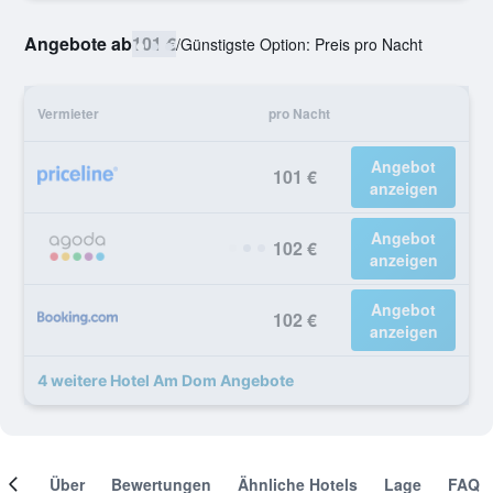
Angebote ab
101 €
/
Günstigste Option: Preis pro Nacht
Vermieter
pro Nacht
Angebot
101 €
anzeigen
Angebot
102 €
anzeigen
Angebot
102 €
anzeigen
4 weitere Hotel Am Dom Angebote
mer
Über
Bewertungen
Ähnliche Hotels
Lage
FAQ