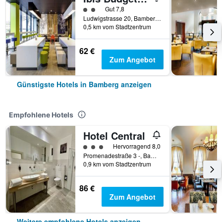
Bewertungskategorie 2
Gut 7,8
Ludwigstrasse 20, Bamberg, Bayern, Deutschland
0,5 km vom Stadtzentrum
62 €
Zum Angebot
Günstigste Hotels in Bamberg anzeigen
Empfohlene Hotels
Hotel Central
Bewertungskategorie 3
Hervorragend 8,0
Promenadestraße 3 -, Bamberg, Bayern, Deutschland
0,9 km vom Stadtzentrum
86 €
Zum Angebot
Weitere empfohlene Hotels anzeigen