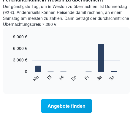
Der günstigste Tag, um in Weston zu übernachten, ist Donnerstag
(92 €). Andererseits können Reisende damit rechnen, an einem
Samstag am meisten zu zahlen. Dann beträgt der durchschnittliche
Übernachtungspreis 7.280 €.
9.000 €
Bar
Chart
graphic.
6.000 €
chart
with
7
3.000 €
bars.
0
Das
Sa
Do
Di
So
Fr
Mi
Mo
folgende
End
of
Diagramm
interactive
zeigt
chart
den
durchschnittlichen
Angebote finden
Preis
eines
Zimmers
für
den