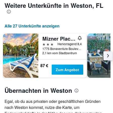
jeweiligen
Weitere Unterkünfte in Weston, FL
Wochentag.
Das
Diagramm
hat
Alle 27 Unterkünfte anzeigen
1
X-
Achse,
Mizner Place at Weston Town Center, Fort Lauderdale
die
3 Sterne
Hervorragend 8,4
die
1775 Bonaventure Boulevard, Weston, FL, USA
Wochentage
2,1 km vom Stadtzentrum
anzeigt.
Das
87 €
Diagramm
Zum Angebot
hat
1
Y-
Achse,
Übernachten in Weston
die
den
durchschnittlichen
Egal, ob du aus privaten oder geschäftlichen Gründen
Zimmerpreis
nach Weston kommst, nutze die Karte, um
anzeigt.