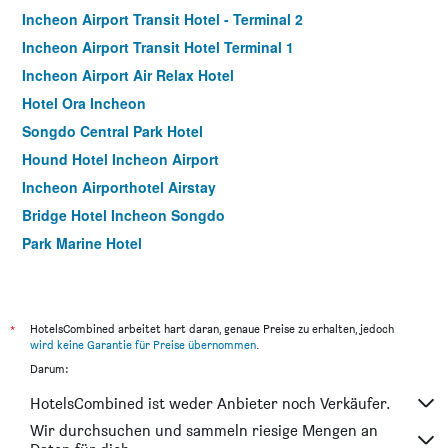
Incheon Airport Transit Hotel - Terminal 2
Incheon Airport Transit Hotel Terminal 1
Incheon Airport Air Relax Hotel
Hotel Ora Incheon
Songdo Central Park Hotel
Hound Hotel Incheon Airport
Incheon Airporthotel Airstay
Bridge Hotel Incheon Songdo
Park Marine Hotel
Goodday Airtel
Benikea The Bliss Hotel
Hotel Sopra
*
HotelsCombined arbeitet hart daran, genaue Preise zu erhalten, jedoch
wird keine Garantie für Preise übernommen
.
Incheon Airtel
Darum:
Guwol Hotel
HotelsCombined ist weder Anbieter noch Verkäufer.
Ramada by Wyndham Songdo
Wir durchsuchen und sammeln riesige Mengen an
Incheon Stay Hotel