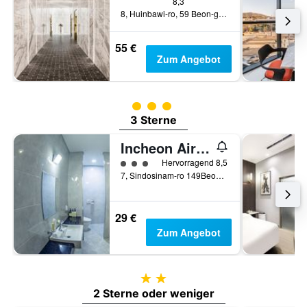
8,3
8, Huinbawi-ro, 59 Beon-gil, Jung-gu, Incheon, Südkorea
55 €
Zum Angebot
Bewertungskategorie 3
3 Sterne
Incheon Airport Air Relax Hotel
Bewertungskategorie 3
Hervorragend 8,5
7, Sindosinam-ro 149Beon-Gil, Jung-gu, Incheon, Südkorea
29 €
Zum Angebot
2 Sterne
2 Sterne oder weniger