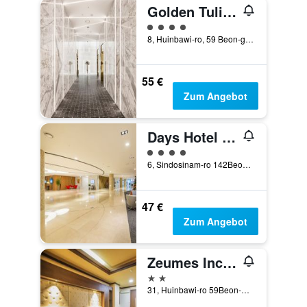
Golden Tulip Incheon Airport Hotel & Suites
Bewertungskategorie 4
8, Huinbawi-ro, 59 Beon-gil, Jung-gu, Incheon, Südkorea
55 €
Zum Angebot
Days Hotel & Suites by Wyndham Incheon Airport
Bewertungskategorie 4
6, Sindosinam-ro 142Beon-Gil, Incheon, Südkorea
47 €
Zum Angebot
Zeumes Incheon Airport Hotel
2 Sterne
31, Huinbawi-ro 59Beon-Gil, Jung-gu, Incheon, Südkorea