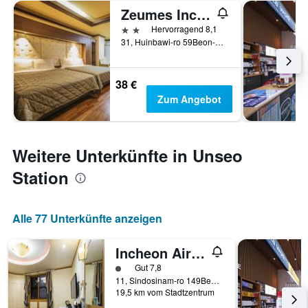
Zeumes Incheon Airport Hotel
2 Sterne
Hervorragend 8,1
31, Huinbawi-ro 59Beon-Gil, Jung-gu, Incheon, Südkorea
38 €
Zum Angebot
Weitere Unterkünfte in Unseo
Station
Alle 77 Unterkünfte anzeigen
Incheon Airport Hotel
Bewertungskategorie 1
Gut 7,8
11, Sindosinam-ro 149Beon-Gil, Jung-gu, Incheon, Südkorea
19,5 km vom Stadtzentrum