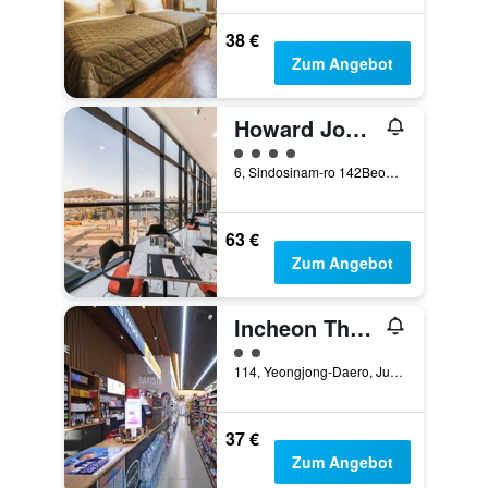
38 €
Zum Angebot
Howard Johnson by Wyndham Incheon Airport
Bewertungskategorie 4
6, Sindosinam-ro 142Beon-Gil, Incheon, Südkorea
63 €
Zum Angebot
Incheon The Hotel Yeongjong
Bewertungskategorie 2
114, Yeongjong-Daero, Jung-gu, Incheon, Südkorea
37 €
Zum Angebot