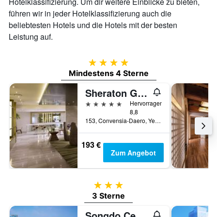
Hotelklassifizierung. Um dir weitere Einblicke zu bieten,
führen wir in jeder Hotelklassifizierung auch die
beliebtesten Hotels und die Hotels mit der besten
Leistung auf.
4 Sterne
Mindestens 4 Sterne
Sheraton Grand Incheon Hotel
5 Sterne
Hervorragend
8,8
153, Convensia-Daero, Yeonsu-gu, Incheon, Südkorea
193 €
Zum Angebot
3 Sterne
3 Sterne
Songdo Central Park Hotel