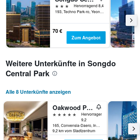
3 Sterne
Hervorragend 8,4
193, Techno Park-ro, Yeonsu-gu, Incheon, Südkorea
70 €
Zum Angebot
Weitere Unterkünfte in Songdo
Central Park
Alle 8 Unterkünfte anzeigen
Oakwood Premier Incheon
5 Sterne
Hervorragend
9,2
165, Convensia-Daero, Incheon, Südkorea
9,2 km vom Stadtzentrum