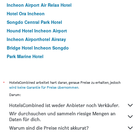
Incheon Airport Air Relax Hotel
Hotel Ora Incheon
Songdo Central Park Hotel
Hound Hotel Incheon Airport
Incheon Airporthotel Airstay
Bridge Hotel Incheon Songdo
Park Marine Hotel
Goodday Airtel
Benikea The Bliss Hotel
Hotel Sopra
*
HotelsCombined arbeitet hart daran, genaue Preise zu erhalten, jedoch
wird keine Garantie für Preise übernommen
.
Incheon Airtel
Darum:
Guwol Hotel
HotelsCombined ist weder Anbieter noch Verkäufer.
Ramada by Wyndham Songdo
Wir durchsuchen und sammeln riesige Mengen an
Incheon Stay Hotel
Daten für dich.
Browndot Incheon Airport New City
Warum sind die Preise nicht akkurat?
Hotel Charis