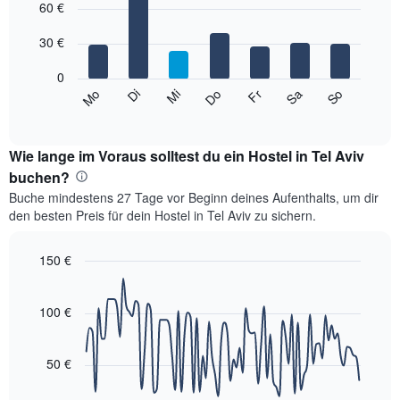
1
graphic.
60 €
chart
with
X-
7
Achse,
30 €
bars.
die
die
0
Das
Monate
So
Do
Mo
Fr
Di
Sa
Mi
folgende
End
anzeigt.
of
Diagramm
Das
interactive
zeigt
chart
Diagramm
den
Wie lange im Voraus solltest du ein Hostel in Tel Aviv
hat
durchschnittlichen
buchen?
1
Preis
Y-
Buche mindestens 27 Tage vor Beginn deines Aufenthalts, um dir
eines
Achse,
den besten Preis für dein Hostel in Tel Aviv zu sichern.
Zimmers
die
für
den
den
150 €
durchschnittlichen
jeweiligen
Zimmerpreis
Line
Chart
Wochentag.
graphic.
anzeigt.
chart
Das
with
100 €
Diagramm
90
data
hat
points.
1
50 €
X-
Das
Achse,