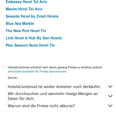
Embassy Hotel Tel Aviv
Maxim Hotel Tel Aviv
Seaside Hotel by Zvieli Hotels
Blue Sea Marble
The New Port Hotel Tlv
Link Hotel & Hub By Dan Hotels
Play Seaport Suite Hotel Tlv
Bell Boutique and Spa Hotel
NYX Tel Aviv
Melody Hotel - an Atlas Boutique Hotel
*
HotelsCombined arbeitet hart daran, genaue Preise zu erhalten, jedoch
wird keine Garantie für Preise übernommen
.
Poli Urban
Darum:
Margosa Hotel
HotelsCombined ist weder Anbieter noch Verkäufer.
Liber Tel Aviv Sea Shore Suites by Raphael Hotels
Wir durchsuchen und sammeln riesige Mengen an
The Vera
Daten für dich.
Idelson Hotel
Warum sind die Preise nicht akkurat?
Dizengoff Garden