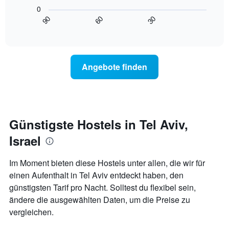
folgende
die
0
Diagramm
die
90
60
30
zeigt,
End
Wochentage
of
wie
anzeigt.
interactive
sich
chart
Das
der
Diagramm
Preis
hat
Angebote finden
für
1
ein
Y-
Zimmer
Achse,
ändert,
die
je
den
näher
Günstigste Hostels in Tel Aviv,
durchschnittlichen
das
Zimmerpreis
Israel
Aufenthaltsdatum
anzeigt.
rückt.
Das
Im Moment bieten diese Hostels unter allen, die wir für
Diagramm
einen Aufenthalt in Tel Aviv entdeckt haben, den
hat
günstigsten Tarif pro Nacht. Solltest du flexibel sein,
1
X-
ändere die ausgewählten Daten, um die Preise zu
Achse,
vergleichen.
die
die