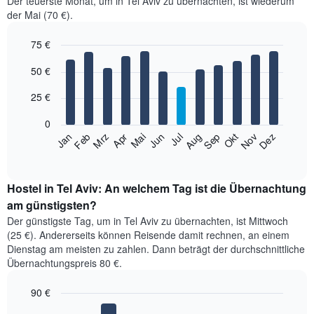
Der teuerste Monat, um in Tel Aviv zu übernachten, ist wiederum
der Mai (70 €).
75 €
Bar
Chart
50 €
graphic.
chart
with
12
25 €
bars.
0
Das
Feb
Mai
Aug
Nov
Jan
Apr
Jul
Okt
Mrz
Jun
Sep
Dez
folgende
End
of
Diagramm
interactive
zeigt
chart
den
Hostel in Tel Aviv: An welchem Tag ist die Übernachtung
durchschnittlichen
am günstigsten?
Zimmerpreis
Der günstigste Tag, um in Tel Aviv zu übernachten, ist Mittwoch
im
(25 €). Andererseits können Reisende damit rechnen, an einem
jeweiligen
Dienstag am meisten zu zahlen. Dann beträgt der durchschnittliche
Monat
Übernachtungspreis 80 €.
an.
Das
90 €
Diagramm
hat
Bar
Chart