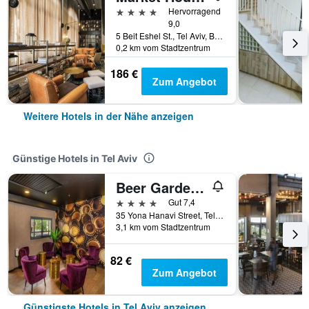
4 Sterne
Hervorragend
9,0
5 Beit Eshel St., Tel Aviv, Bezirk Tel Aviv, Israel
0,2 km vom Stadtzentrum
186 €
Zum Angebot
Weitere Hotels in der Nähe anzeigen
Günstige Hotels in Tel Aviv
Beer Garden Hotel
4 Sterne
Gut 7,4
35 Yona Hanavi Street, Tel Aviv, Bezirk Tel Aviv, Israel
3,1 km vom Stadtzentrum
82 €
Zum Angebot
Günstigste Hotels in Tel Aviv anzeigen