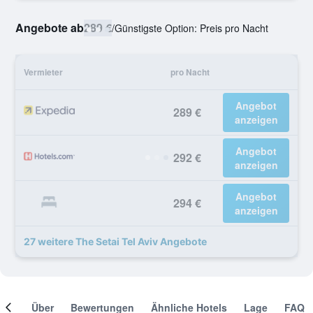
Angebote ab
289 €
/
Günstigste Option: Preis pro Nacht
Vermieter
pro Nacht
Angebot
289 €
anzeigen
Angebot
292 €
anzeigen
Angebot
294 €
anzeigen
27 weitere The Setai Tel Aviv Angebote
mer
Über
Bewertungen
Ähnliche Hotels
Lage
FAQ