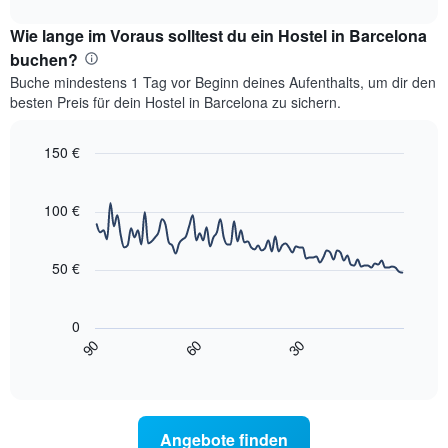
interactive
Diagramm
Preis
chart
hat
Wie lange im Voraus solltest du ein Hostel in Barcelona
für
1
ein
buchen?
Y-
Zimmer
Achse,
Buche mindestens 1 Tag vor Beginn deines Aufenthalts, um dir den
in
die
besten Preis für dein Hostel in Barcelona zu sichern.
den
den
beliebtesten
durchschnittlichen
Stadtvierteln.
150 €
Zimmerpreis
Das
anzeigt.
Line
Chart
Diagramm
graphic.
chart
hat
with
100 €
90
1
data
X-
points.
Achse,
50 €
die
Das
den
folgende
durchschnittlichen
0
Diagramm
Zimmerpreis
90
60
30
zeigt,
End
anzeigt.
of
wie
Das
interactive
sich
chart
Diagramm
der
hat
Preis
1
Angebote finden
für