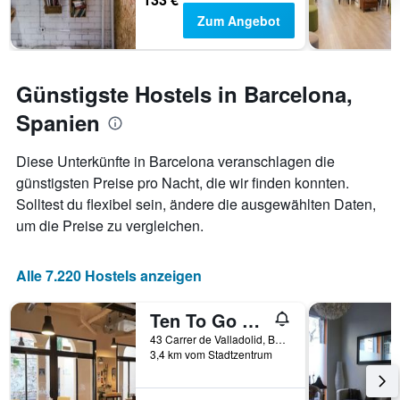
Das
Zum Angebot
Diagramm
hat
1
Y-
Günstigste Hostels in Barcelona,
Achse,
die
Spanien
den
durchschnittlichen
Zimmerpreis
Diese Unterkünfte in Barcelona veranschlagen die
anzeigt
günstigsten Preise pro Nacht, die wir finden konnten.
Solltest du flexibel sein, ändere die ausgewählten Daten,
um die Preise zu vergleichen.
Alle 7.220 Hostels anzeigen
Ten To Go Hostel
43 Carrer de Valladolid, Barcelona, Spanien
3,4 km vom Stadtzentrum