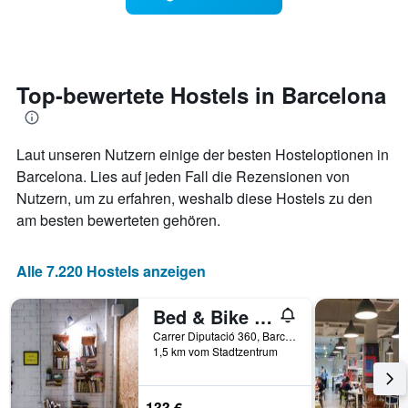
Y-
ein
Achse,
Zimmer
die
ändert,
die
je
beliebtesten
näher
Top-bewertete Hostels in Barcelona
Stadtviertel
das
anzeigt.
Aufenthaltsdatum
rückt.
Laut unseren Nutzern einige der besten Hosteloptionen in
Das
Diagramm
Barcelona. Lies auf jeden Fall die Rezensionen von
hat
Nutzern, um zu erfahren, weshalb diese Hostels zu den
1
am besten bewerteten gehören.
X-
Achse,
die
Alle 7.220 Hostels anzeigen
die
Anzahl
der
Bed & Bike Barcelona
Tage
Carrer Diputació 360, Barcelona, Spanien
vor
1,5 km vom Stadtzentrum
dem
Aufenthalt
anzeigt
133 €