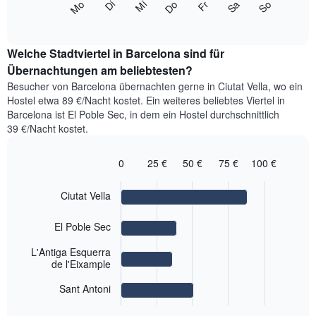
Monate
Mi
Do
Fr
Sa
So
Mo
Di
folgende
End
anzeigt.
of
Diagramm
Das
interactive
zeigt
chart
Diagramm
den
Welche Stadtviertel in Barcelona sind für
hat
durchschnittlichen
Übernachtungen am beliebtesten?
1
Preis
Y-
Besucher von Barcelona übernachten gerne in Ciutat Vella, wo ein
eines
Achse,
Hostel etwa 89 €/Nacht kostet. Ein weiteres beliebtes Viertel in
Zimmers
die
Barcelona ist El Poble Sec, in dem ein Hostel durchschnittlich
für
den
39 €/Nacht kostet.
den
durchschnittlichen
jeweiligen
Zimmerpreis
Wochentag.
0
25 €
50 €
75 €
100 €
anzeigt.
Das
Bar
Chart
Diagramm
graphic.
chart
Ciutat Vella
with
hat
4
1
bars.
X-
El Poble Sec
Achse,
Das
L'Antiga Esquerra
die
folgende
de l'Eixample
die
Diagramm
Wochentage
zeigt
Sant Antoni
anzeigt.
End
den
Das
of
durchschnittlichen