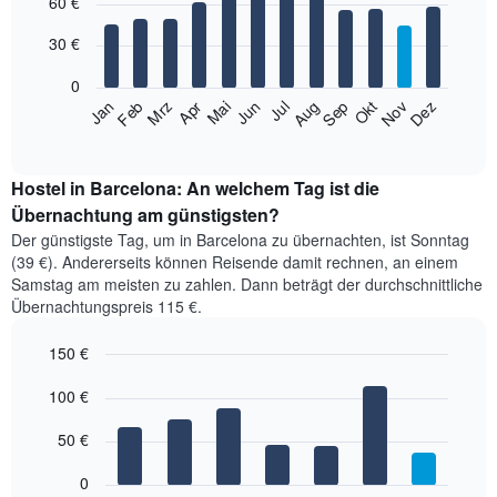
60 €
graphic.
chart
with
12
30 €
bars.
0
Das
Feb
Mai
Aug
Nov
Jan
Apr
Jul
Okt
Jun
Sep
Dez
Mrz
folgende
End
of
Diagramm
interactive
zeigt
chart
den
Hostel in Barcelona: An welchem Tag ist die
durchschnittlichen
Übernachtung am günstigsten?
Zimmerpreis
Der günstigste Tag, um in Barcelona zu übernachten, ist Sonntag
im
(39 €). Andererseits können Reisende damit rechnen, an einem
jeweiligen
Samstag am meisten zu zahlen. Dann beträgt der durchschnittliche
Monat
Übernachtungspreis 115 €.
an.
Das
150 €
Diagramm
hat
Bar
Chart
1
graphic.
100 €
chart
with
X-
7
Achse,
50 €
bars.
die
die
0
Das