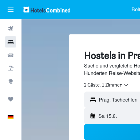
Bel
Flüge
Hotels
Hostels in Pr
Mietwagen
Suche und vergleiche Hos
Pauschalreisen
Hunderten Reise-Website
Explore
2 Gäste, 1 Zimmer
Trips
Prag, Tschechien
Sa 15.8.
Deutsch