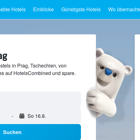
iebte Hotels
Einblicke
Günstigste Hotels
Wo übernacht
ag
tels in Prag, Tschechien, von
s auf HotelsCombined und spare.
-
So 16.8.
Suchen